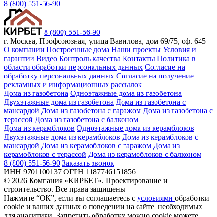
8 (800) 551-56-90
8 (800) 551-56-90
г. Москва, Профсоюзная, улица Вавилова, дом 69/75, оф. 645
О компании
Построенные дома
Наши проекты
Условия и
гарантии
Видео
Контроль качества
Контакты
Политика в
области обработки персональных данных
Согласие на
обработку персональных данных
Согласие на получение
рекламных и информационных рассылок
Дома из газобетона
Одноэтажные дома из газобетона
Двухэтажные дома из газобетона
Дома из газобетона с
мансардой
Дома из газобетона с гаражом
Дома из газобетона с
терассой
Дома из газобетона с балконом
Дома из керамблоков
Одноэтажные дома из керамблоков
Двухэтажные дома из керамблоков
Дома из керамблоков с
мансардой
Дома из керамоблоков с гаражом
Дома из
керамоблоков с терассой
Дома из керамоблоков с балконом
8 (800) 551-56-90
Заказать звонок
ИНН 9701100137 ОГРН 1187746151856
© 2026 Компания «КИРБЕТ». Проектирование и
строительство. Все права защищены
Нажмите “ОК”, если вы соглашаетесь с
условиями
обработки
cookie и ваших данных о поведении на сайте, необходимых
для аналитики. Запретить обработку можно cookie можете