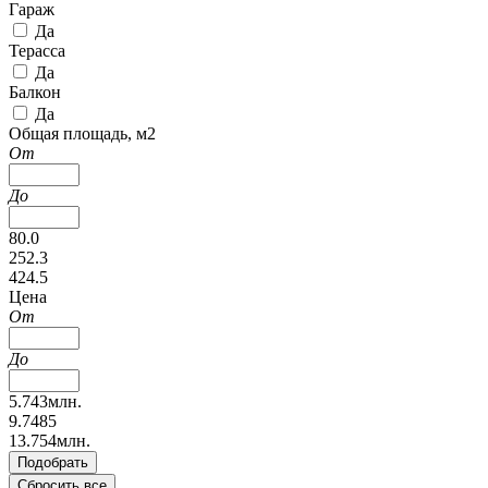
Гараж
Да
Терасса
Да
Балкон
Да
Общая площадь, м2
От
До
80.0
252.3
424.5
Цена
От
До
5.743млн.
9.7485
13.754млн.