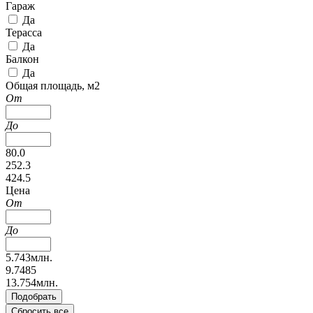
Гараж
Да
Терасса
Да
Балкон
Да
Общая площадь, м2
От
До
80.0
252.3
424.5
Цена
От
До
5.743млн.
9.7485
13.754млн.