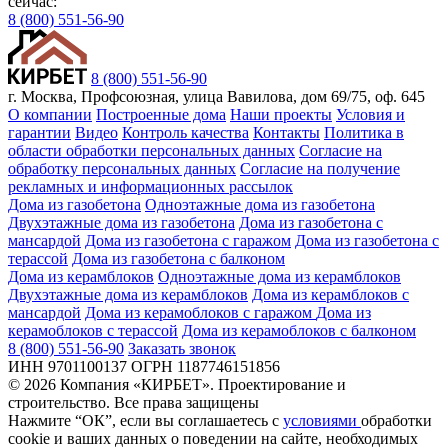
сейчас:
8 (800) 551-56-90
8 (800) 551-56-90
г. Москва, Профсоюзная, улица Вавилова, дом 69/75, оф. 645
О компании
Построенные дома
Наши проекты
Условия и
гарантии
Видео
Контроль качества
Контакты
Политика в
области обработки персональных данных
Согласие на
обработку персональных данных
Согласие на получение
рекламных и информационных рассылок
Дома из газобетона
Одноэтажные дома из газобетона
Двухэтажные дома из газобетона
Дома из газобетона с
мансардой
Дома из газобетона с гаражом
Дома из газобетона с
терассой
Дома из газобетона с балконом
Дома из керамблоков
Одноэтажные дома из керамблоков
Двухэтажные дома из керамблоков
Дома из керамблоков с
мансардой
Дома из керамоблоков с гаражом
Дома из
керамоблоков с терассой
Дома из керамоблоков с балконом
8 (800) 551-56-90
Заказать звонок
ИНН 9701100137 ОГРН 1187746151856
© 2026 Компания «КИРБЕТ». Проектирование и
строительство. Все права защищены
Нажмите “ОК”, если вы соглашаетесь с
условиями
обработки
cookie и ваших данных о поведении на сайте, необходимых