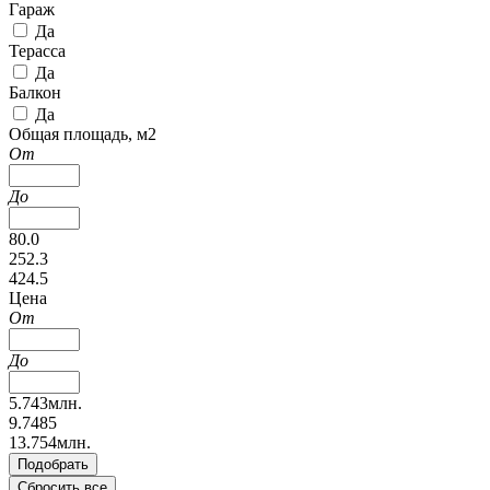
Гараж
Да
Терасса
Да
Балкон
Да
Общая площадь, м2
От
До
80.0
252.3
424.5
Цена
От
До
5.743млн.
9.7485
13.754млн.