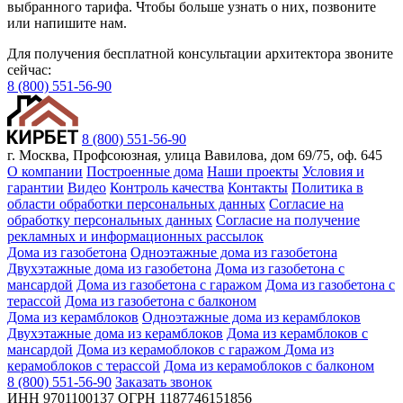
выбранного тарифа. Чтобы больше узнать о них, позвоните
или напишите нам.
Для получения бесплатной консультации архитектора звоните
сейчас:
8 (800) 551-56-90
8 (800) 551-56-90
г. Москва, Профсоюзная, улица Вавилова, дом 69/75, оф. 645
О компании
Построенные дома
Наши проекты
Условия и
гарантии
Видео
Контроль качества
Контакты
Политика в
области обработки персональных данных
Согласие на
обработку персональных данных
Согласие на получение
рекламных и информационных рассылок
Дома из газобетона
Одноэтажные дома из газобетона
Двухэтажные дома из газобетона
Дома из газобетона с
мансардой
Дома из газобетона с гаражом
Дома из газобетона с
терассой
Дома из газобетона с балконом
Дома из керамблоков
Одноэтажные дома из керамблоков
Двухэтажные дома из керамблоков
Дома из керамблоков с
мансардой
Дома из керамоблоков с гаражом
Дома из
керамоблоков с терассой
Дома из керамоблоков с балконом
8 (800) 551-56-90
Заказать звонок
ИНН 9701100137 ОГРН 1187746151856