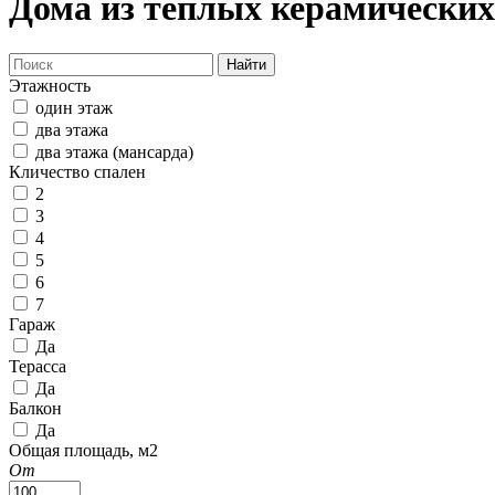
Дома из теплых керамических 
Найти
Этажность
один этаж
два этажа
два этажа (мансарда)
Кличество спален
2
3
4
5
6
7
Гараж
Да
Терасса
Да
Балкон
Да
Общая площадь, м2
От