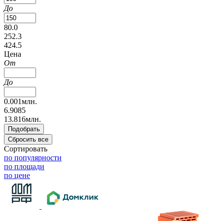
До
80.0
252.3
424.5
Цена
От
До
0.001млн.
6.9085
13.816млн.
Сортировать
по популярности
по площади
по цене