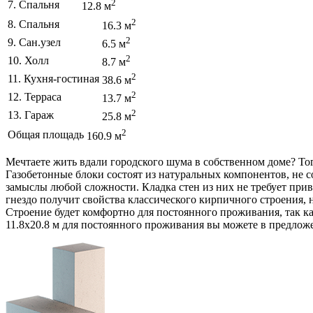
2
7. Спальня
12.8 м
2
8. Спальня
16.3 м
2
9. Сан.узел
6.5 м
2
10. Холл
8.7 м
2
11. Кухня-гостиная
38.6 м
2
12. Терраса
13.7 м
2
13. Гараж
25.8 м
2
Общая площадь
160.9 м
Мечтаете жить вдали городского шума в собственном доме? Тогд
Газобетонные блоки состоят из натуральных компонентов, не с
замыслы любой сложности. Кладка стен из них не требует прив
гнездо получит свойства классического кирпичного строения, 
Строение будет комфортно для постоянного проживания, так ка
11.8х20.8 м для постоянного проживания вы можете в предлож