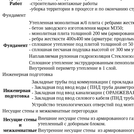
Работ
-строительно-монтажные работы
-уборка территории в процессе и по окончанию ст
Фундамент
Утепленная монолитная ж/б плита с ребрами жест
- бетон заводского изготовления марки М350;
- монолитная плита толщиной 200 мм (армирование
- ребра жесткости 400х400 мм (арматура: продольн
- сплошное утепление под плитой толщиной от 50
Фундамент
- сплошная песчаная подушка высотой от 300 мм у
Наплавляемая рулонная гидроизоляция Стеклоизол 
Сплошное утепление экструдированным пенополис
Внутренний периметр утепление в 1 слой.
Инженерная подготовка
Закладные трубы под коммуникации ( прокладка п
- Закладная под ввод воды ( ПНД труба диаметро
Инженерная
- Закладная под ввод канализации ( ОРАНЖЕВА
подготовка
- Закладная под ввод силового кабеля (ПНД 
Устройство технологических отверстий под мон
Несущие стены и межкомнатные перегородки
Внешние несущие стены из армированного газ
Несущие стены
утепленный с доборным блоком.
и
межкомнатные
Внутренние несущие стены из армированного 