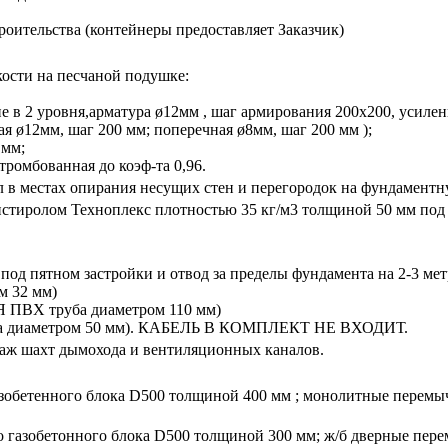
роительства (контейнеры предоставляет Заказчик)
кости на песчаной подушке:
 в 2 уровня,арматура ø12мм , шаг армирования 200х200, усилени
ая ø12мм, шаг 200 мм; поперечная ø8мм, шаг 200 мм );
 мм;
тромбованная до коэф-та 0,96.
в местах опирания несущих стен и перегородок на фундаментную
тиролом Техноплекс плотностью 35 кг/м3 толщиной 50 мм под 
од пятном застройки и отвод за пределы фундамента на 2-3 мет
м 32 мм)
Я ПВХ труба диаметром 110 мм)
труба диаметром 50 мм). КАБЕЛЬ В КОМПЛЕКТ НЕ ВХОДИТ.
таж шахт дымохода и вентиляционных каналов.
обетенного блока D500 толщиной 400 мм ; монолитные перемычк
газобетонного блока D500 толщиной 300 мм; ж/б дверные перем