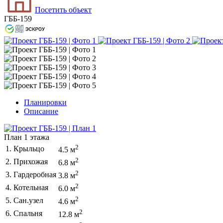
Посетить объект
ГББ-159
Планировки
Описание
План 1 этажа
2
1. Крыльцо
4.5 м
2
2. Прихожая
6.8 м
2
3. Гардеробная
3.8 м
2
4. Котельная
6.0 м
2
5. Сан.узел
4.6 м
2
6. Спальня
12.8 м