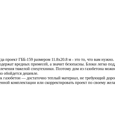
а проект ГББ-159 размером 11.8х20.8 м - это то, что вам нужно.
одержат вредных примесей, а значит безопасны. Блоки легко по
лечения тяжелой спецтехники. Поэтому дом из газобетона можно
но обойдется дешевле.
к газобетон — достаточно теплый материал, не требующий дорог
енной комплектации или скорректировать проект по своему жел