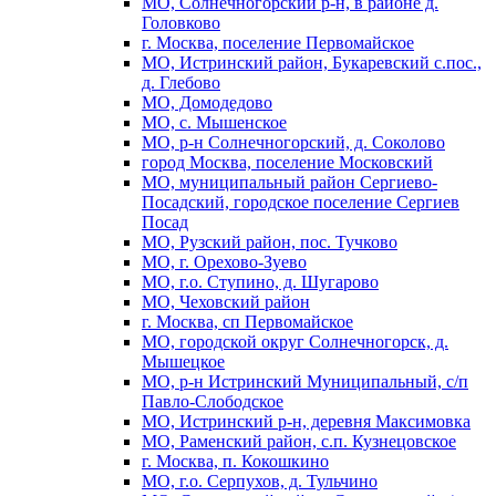
МО, Солнечногорский р-н, в районе д.
Головково
г. Москва, поселение Первомайское
МО, Истринский район, Букаревский с.пос.,
д. Глебово
МО, Домодедово
МО, с. Мышенское
МО, р-н Солнечногорский, д. Соколово
город Москва, поселение Московский
МО, муниципальный район Сергиево-
Посадский, городское поселение Сергиев
Посад
МО, Рузский район, пос. Тучково
МО, г. Орехово-Зуево
МО, г.о. Ступино, д. Шугарово
МО, Чеховский район
г. Москва, сп Первомайское
МО, городской округ Солнечногорск, д.
Мышецкое
МО, р-н Истринский Муниципальный, с/п
Павло-Слободское
МО, Истринский р-н, деревня Максимовка
МО, Раменский район, с.п. Кузнецовское
г. Москва, п. Кокошкино
МО, г.о. Серпухов, д. Тульчино