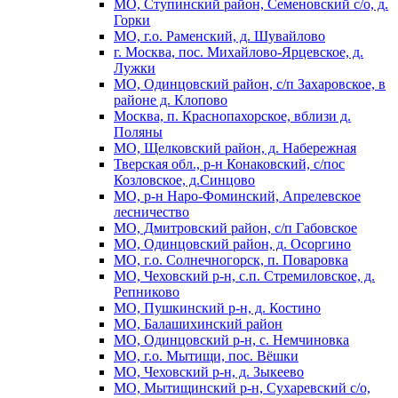
МО, Ступинский район, Семеновский с/о, д.
Горки
МО, г.о. Раменский, д. Шувайлово
г. Москва, пос. Михайлово-Ярцевское, д.
Лужки
МО, Одинцовский район, с/п Захаровское, в
районе д. Клопово
Москва, п. Краснопахорское, вблизи д.
Поляны
МО, Щелковский район, д. Набережная
Тверская обл., р-н Конаковский, с/пос
Козловское, д.Синцово
МО, р-н Наро-Фоминский, Апрелевское
лесничество
МО, Дмитровский район, с/п Габовское
МО, Одинцовский район, д. Осоргино
МО, г.о. Солнечногорск, п. Поваровка
МО, Чеховский р-н, с.п. Стремиловское, д.
Репниково
МО, Пушкинский р-н, д. Костино
МО, Балашихинский район
МО, Одинцовский р-н, с. Немчиновка
МО, г.о. Мытищи, пос. Вёшки
МО, Чеховский р-н, д. Зыкеево
МО, Мытищинский р-н, Сухаревский с/о,