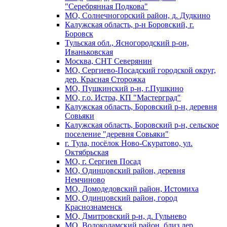
"Серебрянная Подкова"
МО, Солнечногорский район, д. Дудкино
Калужская область, р-н Боровский, г.
Боровск
Тульская обл., Ясногородский р-он,
Иваньковская
Москва, СНТ Северянин
МО, Сергиево-Посадский городской округ,
дер. Красная Сторожка
МО, Пушкинский р-н, г.Пушкино
МО, г.о. Истра, КП "Мастерград"
Калужская область, Боровский р-н, деревня
Совьяки
Калужская область, Боровский р-н, сельское
поселение "деревня Совьяки"
г. Тула, посёлок Ново-Скуратово, ул.
Октябрьская
МО, г. Сергиев Посад
МО, Одинцовский район, деревня
Немчиново
МО, Домодедовский район, Истомиха
МО, Одинцовский район, город
Краснознаменск
МО, Дмитровский р-н, д. Гульнево
МО, Волоколамский район, близ дер.