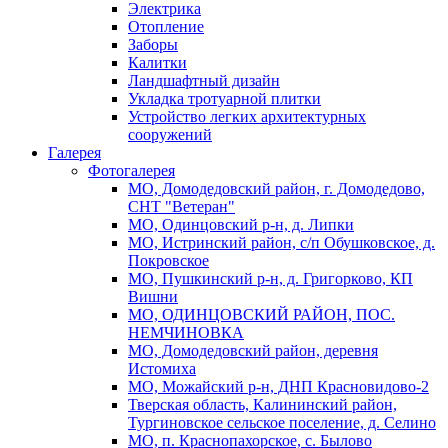
Электрика
Отопление
Заборы
Калитки
Ландшафтный дизайн
Укладка тротуарной плитки
Устройство легких архитектурных
сооружений
Галерея
Фотогалерея
МО, Домодедовский район, г. Домодедово,
СНТ "Ветеран"
МО, Одинцовский р-н, д. Липки
МО, Истринский район, с/п Обушковское, д.
Покровское
МО, Пушкинский р-н, д. Григорково, КП
Вишни
МО, ОДИНЦОВСКИЙ РАЙОН, ПОС.
НЕМЧИНОВКА
МО, Домодедовский район, деревня
Истомиха
МО, Можайский р-н, ДНП Красновидово-2
Тверская область, Калининский район,
Тургиновское сельское поселение, д. Селино
МО, п. Краснопахорское, с. Былово