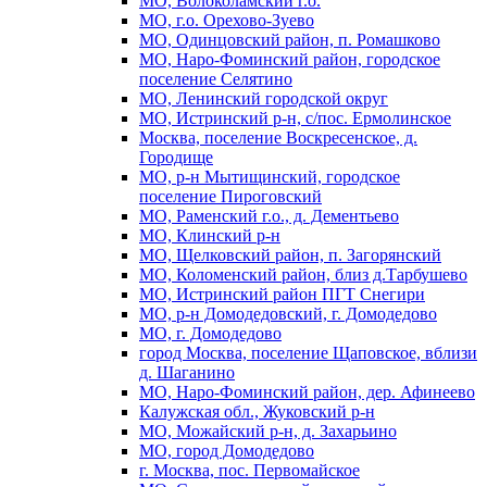
МО, Волоколамский г.о.
МО, г.о. Орехово-Зуево
МО, Одинцовский район, п. Ромашково
МО, Наро-Фоминский район, городское
поселение Селятино
МО, Ленинский городской округ
МО, Истринский р-н, с/пос. Ермолинское
Москва, поселение Воскресенское, д.
Городище
МО, р-н Мытищинский, городское
поселение Пироговский
МО, Раменский г.о., д. Дементьево
МО, Клинский р-н
МО, Щелковский район, п. Загорянский
МО, Коломенский район, близ д.Тарбушево
МО, Истринский район ПГТ Снегири
МО, р-н Домодедовский, г. Домодедово
МО, г. Домодедово
город Москва, поселение Щаповское, вблизи
д. Шаганино
МО, Наро-Фоминский район, дер. Афинеево
Калужская обл., Жуковский р-н
МО, Можайский р-н, д. Захарьино
МО, город Домодедово
г. Москва, пос. Первомайское