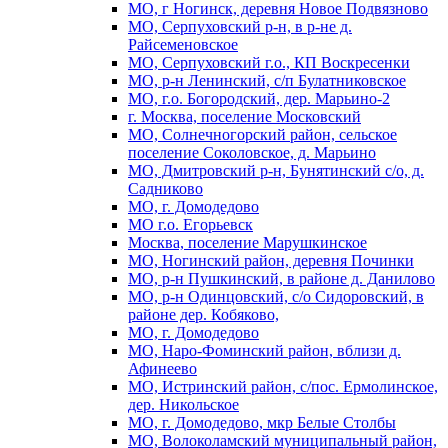
МО, г Ногинск, деревня Новое Подвязново
МО, Серпуховский р-н, в р-не д.
Райсеменовское
МО, Серпуховский г.о., КП Воскресенки
МО, р-н Ленинский, с/п Булатниковское
МО, г.о. Богородский, дер. Марьино-2
г. Москва, поселение Московский
МО, Солнечногорский район, сельское
поселение Соколовское, д. Марьино
МО, Дмитровский р-н, Бунятинский с/о, д.
Садниково
МО, г. Домодедово
МО г.о. Егорьевск
Москва, поселение Марушкинское
МО, Ногинский район, деревня Починки
МО, р-н Пушкинский, в районе д. Данилово
МО, р-н Одинцовский, с/о Сидоровский, в
районе дер. Кобяково,
МО, г. Домодедово
МО, Наро-Фоминский район, вблизи д.
Афинеево
МО, Истринский район, с/пос. Ермолинское,
дер. Никольское
МО, г. Домодедово, мкр Белые Столбы
МО, Волоколамский муниципальный район,