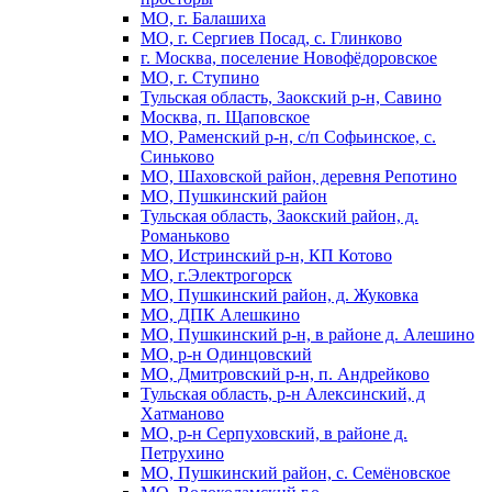
МО, г. Балашиха
МО, г. Сергиев Посад, с. Глинково
г. Москва, поселение Новофёдоровское
МО, г. Ступино
Тульская область, Заокский р-н, Савино
Москва, п. Щаповское
МО, Раменский р-н, с/п Софьинское, с.
Синьково
МО, Шаховской район, деревня Репотино
МО, Пушкинский район
Тульская область, Заокский район, д.
Романьково
МО, Истринский р-н, КП Котово
МО, г.Электрогорск
МО, Пушкинский район, д. Жуковка
МО, ДПК Алешкино
МО, Пушкинский р-н, в районе д. Алешино
МО, р-н Одинцовский
МО, Дмитровский р-н, п. Андрейково
Тульская область, р-н Алексинский, д
Хатманово
МО, р-н Серпуховский, в районе д.
Петрухино
МО, Пушкинский район, с. Семёновское