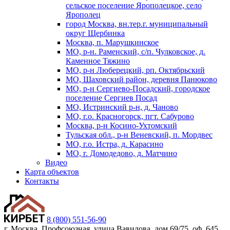
сельское поселение Ярополецкое, село
Ярополец
город Москва, вн.тер.г. муниципальный
округ Щербинка
Москва, п. Марушкинское
МО, р-н. Раменский, с/п. Чулковское, д.
Каменное Тяжино
МО, р-н Люберецкий, рп. Октябрьский
МО, Шаховский район, деревня Панюково
МО, р-н Сергиево-Посадский, городское
поселение Сергиев Посад
МО, Истринский р-н, д. Чаново
МО, г.о. Красногорск, пгт. Сабурово
Москва, р-н Косино-Ухтомский
Тульская обл., р-н Веневский, п. Мордвес
МО, г.о. Истра, д. Карасино
МО, г. Домодедово, д. Матчино
Видео
Карта объектов
Контакты
8 (800) 551-56-90
г. Москва, Профсоюзная, улица Вавилова, дом 69/75, оф. 645