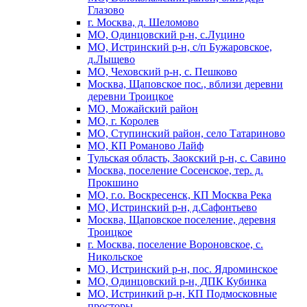
Глазово
г. Москва, д. Шеломово
МО, Одинцовский р-н, с.Луцино
МО, Истринский р-н, с/п Бужаровское,
д.Лыщево
МО, Чеховский р-н, с. Пешково
Москва, Щаповское пос., вблизи деревни
деревни Троицкое
МО, Можайский район
МО, г. Королев
МО, Ступинский район, село Татариново
МО, КП Романово Лайф
Тульская область, Заокский р-н, с. Савино
Москва, поселение Сосенское, тер. д.
Прокшино
МО, г.о. Воскресенск, КП Москва Река
МО, Истринский р-н, д.Сафонтьево
Москва, Щаповское поселение, деревня
Троицкое
г. Москва, поселение Вороновское, с.
Никольское
МО, Истринский р-н, пос. Ядроминское
МО, Одинцовский р-н, ДПК Кубинка
МО, Истринкий р-н, КП Подмосковные
просторы