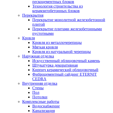
пескоцементных блоков
Технология строительства из
керамзитобетонных блоков
Перекрытия
Перекрытие монолитной железобетонной
плитой
Перекрытие плитами железобетонными
пустотными
Кровля
Кровля из металлочерепицы
Мягкая кровля
Кровля из натуральной черепицы
Наружная отделка
Искусственный облицовочный камень
Штукатурка декоративная
Кирпич керамический облицовочный
Фиброцементный сайдинг ETERNIT
CEDRA
Внутренняя отделка
Стены
Пол
Потолки
Комплексные работы
Водоснабжение
Канализация