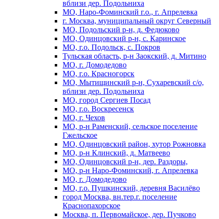
вблизи дер. Подольниха
МО, Наро-Фоминский г.о., г. Апрелевка
г. Москва, муниципальный округ Северный
МО, Подольский р-н, д. Федюково
МО, Одинцовский р-н, с. Каринское
МО, г.о. Подольск, с. Покров
Тульская область, р-н Заокский, д. Митино
МО, г. Домодедово
МО, г.о. Красногорск
МО, Мытищинский р-н, Сухаревский с/о,
вблизи дер. Подольниха
МО, город Сергиев Посад
МО, г.о. Воскресенск
МО, г. Чехов
МО, р-н Раменский, сельское поселение
Гжельское
МО, Одинцовский район, хутор Рожновка
МО, р-н Клинский, д. Матвеево
МО, Одинцовский р-н, дер. Раздоры,
МО, р-н Наро-Фоминский, г. Апрелевка
МО, г. Домодедово
МО, г.о. Пушкинский, деревня Василёво
город Москва, вн.тер.г. поселение
Краснопахорское
Москва, п. Первомайское, дер. Пучково