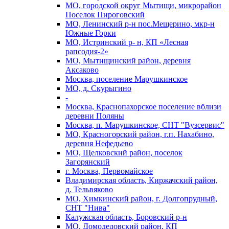
МО, городской округ Мытищи, микрорайон
Поселок Пироговский
МО, Ленинский р-н пос.Мещерино, мкр-н
Южные Горки
МО, Истринский р- н, КП «Лесная
рапсодия-2»
МО, Мытищинский район, деревня
Аксаково
Москва, поселение Марушкинское
МО, д. Скурыгино
-
Москва, Краснопахорское поселение вблизи
деревни Поляны
Москва, п. Марушкинское, СНТ "Вузсервис"
МО, Красногорский район, г.п. Нахабино,
деревня Нефедьево
МО, Щелковский район, поселок
Загорянский
г. Москва, Первомайское
Владимирская область, Киржачский район,
д. Тельвяково
МО, Химкинский район, г. Долгопрудный,
СНТ "Нива"
Калужская область, Боровский р-н
МО, Домодедовский район, КП