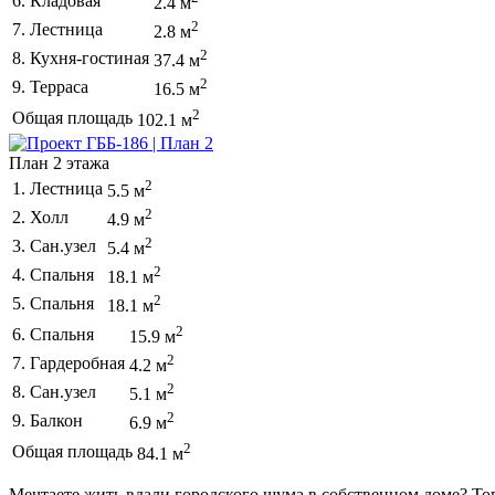
6. Кладовая
2.4 м
2
7. Лестница
2.8 м
2
8. Кухня-гостиная
37.4 м
2
9. Терраса
16.5 м
2
Общая площадь
102.1 м
План 2 этажа
2
1. Лестница
5.5 м
2
2. Холл
4.9 м
2
3. Сан.узел
5.4 м
2
4. Спальня
18.1 м
2
5. Спальня
18.1 м
2
6. Спальня
15.9 м
2
7. Гардеробная
4.2 м
2
8. Сан.узел
5.1 м
2
9. Балкон
6.9 м
2
Общая площадь
84.1 м
Мечтаете жить вдали городского шума в собственном доме? Тогд