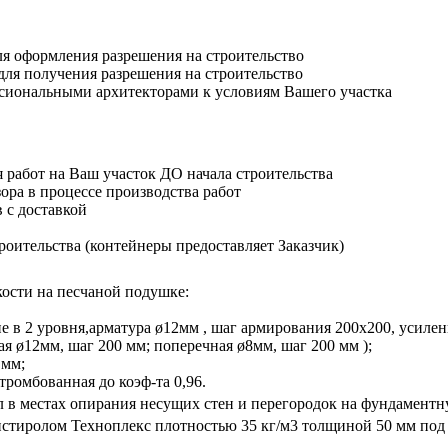
ля оформления разрешения на строительство
для получения разрешения на строительство
ссиональными архитекторами к условиям Вашего участка
 работ на Ваш участок ДО начала строительства
ора в процессе производства работ
 с доставкой
роительства (контейнеры предоставляет Заказчик)
кости на песчаной подушке:
 в 2 уровня,арматура ø12мм , шаг армирования 200х200, усилени
ая ø12мм, шаг 200 мм; поперечная ø8мм, шаг 200 мм );
 мм;
тромбованная до коэф-та 0,96.
в местах опирания несущих стен и перегородок на фундаментную
тиролом Техноплекс плотностью 35 кг/м3 толщиной 50 мм под 