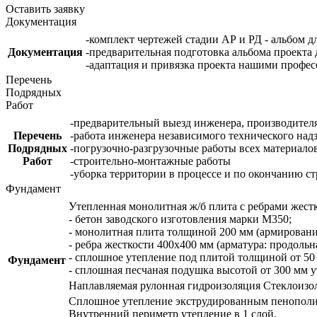
Оставить заявку
Документация
-комплект чертежей стадии АР и РД - альбом д
Документация
-предварительная подготовка альбома проекта 
-адаптация и привязка проекта нашими профе
Перечень
Подрядных
Работ
-предварительный выезд инженера, производителя
Перечень
-работа инженера независимого технического надз
Подрядных
-погрузочно-разгрузочные работы всех материалов
Работ
-строительно-монтажные работы
-уборка территории в процессе и по окончанию ст
Фундамент
Утепленная монолитная ж/б плита с ребрами жест
- бетон заводского изготовления марки М350;
- монолитная плита толщиной 200 мм (армирование
- ребра жесткости 400х400 мм (арматура: продольн
- сплошное утепление под плитой толщиной от 50
Фундамент
- сплошная песчаная подушка высотой от 300 мм у
Наплавляемая рулонная гидроизоляция Стеклоизол 
Сплошное утепление экструдированным пенополис
Внутренний периметр утепление в 1 слой.