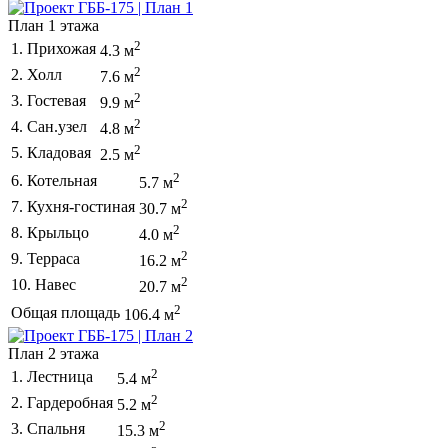
План 1 этажа
2
1. Прихожая
4.3 м
2
2. Холл
7.6 м
2
3. Гостевая
9.9 м
2
4. Сан.узел
4.8 м
2
5. Кладовая
2.5 м
2
6. Котельная
5.7 м
2
7. Кухня-гостиная
30.7 м
2
8. Крыльцо
4.0 м
2
9. Терраса
16.2 м
2
10. Навес
20.7 м
2
Общая площадь
106.4 м
План 2 этажа
2
1. Лестница
5.4 м
2
2. Гардеробная
5.2 м
2
3. Спальня
15.3 м