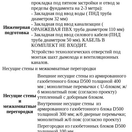
прокладка под пятном застройки и отвод за
пределы фундамента на 2-3 метра):
- Закладная под ввод воды ( ПНД труба
диаметром 32 мм)
- Закладная под ввод канализации (
Инженерная
ОРАНЖЕВАЯ ПВХ труба диаметром 110 мм)
подготовка
- Закладная под ввод силового кабеля (ПНД
труба диаметром 50 мм). КАБЕЛЬ В
КОМПЛЕКТ НЕ ВХОДИТ.
Устройство технологических отверстий под
монтаж шахт дымохода и вентиляционных
каналов.
Несущие стены и межкомнатные перегородки
Внешние несущие стены из армированного
газобетенного блока D500 толщиной 400
мм ; монолитные перемычки с U-блоком; ж/
б монолитный пояс (согласно проекту)
Несущие стены
утепленный с доборным блоком.
и
Внутренние несущие стены из
межкомнатные
армированного газобетонного блока D500
перегородки
толщиной 300 мм; ж/б дверные перемычки;
монолитный ж/б пояс (согласно проекту)
Перегородки из газобетонных блоков D500
толщиной 100 мм