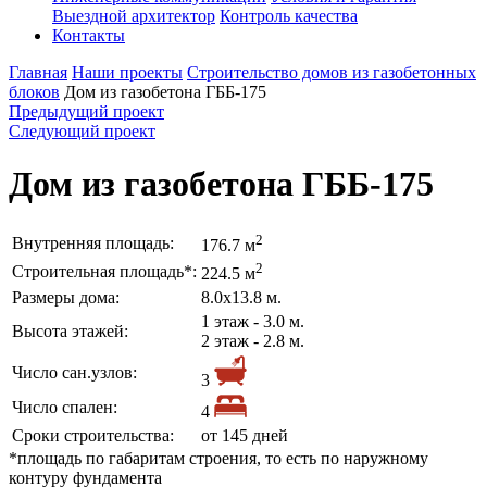
Выездной архитектор
Контроль качества
Контакты
Главная
Наши проекты
Строительство домов из газобетонных
блоков
Дом из газобетона ГББ-175
Предыдущий проект
Следующий проект
Дом из газобетона ГББ-175
2
Внутренняя площадь:
176.7 м
2
Строительная площадь*:
224.5 м
Размеры дома:
8.0х13.8 м.
1 этаж - 3.0 м.
Высота этажей:
2 этаж - 2.8 м.
Число сан.узлов:
3
Число спален:
4
Сроки строительства:
от 145 дней
*площадь по габаритам строения, то есть по наружному
контуру фундамента