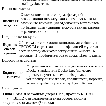
выбору Заказчика.
Внешняя отделка
Отделка внешних стен дома фасадной
декоративной штукатуркой Ceresit. Возможны
Внешняя
различные комбинации отделочных материалов
отделка
по фасаду дома (сайдинг, искусственный камень,
керамический кирпич).
Подшив свесов кровли
Обшивка свесов кровли виниловыми софитами
Подшив
TECOS Т4 с центральной перфорацией с учетом
свесов
всех необходимых комплектующих: J-Фаска, J-
кровли
профиль, Н-профиль,ветровая доска. Цвет: Белый.
Водосточная система
Устройство пластиковой водосточной системы
Docke Standart или Docke Lux (согласно
Водосточная
проекту) с учетом всех необходимых
система
комплектующих: желоб, соединитель, воронка,
колено, трубы, муфты и тд. Цвет: Белый
Окна / двери
Окна
Окна и балконные двери ПВХ, профиль REHAU
/
BLITZ с двухкамерным энергосберегающим
двери
стеклопакетом (3 стекла)