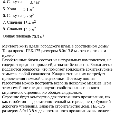
2
4. Сан.узел
3.7 м
2
5. Холл
5.1 м
2
6. Сан.узел
5.7 м
2
7. Спальня
15.4 м
2
8. Спальня
14.5 м
2
Общая площадь
70.3 м
Мечтаете жить вдали городского шума в собственном доме?
Тогда проект ГББ-175 размером 8.0х13.8 м - это то, что вам
нужно.
Газобетонные блоки состоят из натуральных компонентов, не
содержат вредных примесей, а значит безопасны. Блоки легко
поддаются обработке, что помогает воплощать архитектурные
замыслы любой сложности. Кладка стен из них не требует
привлечения тяжелой спецтехники. Поэтому дом из
газобетона можно построить всего за несколько месяцев. При
этом семейное гнездо получит свойства классического
кирпичного строения, но обойдется дешевле.
Строение будет комфортно для постоянного проживания, так
как газобетон — достаточно теплый материал, не требующий
дорогого утепления. Заказать строительство дома ГББ-175
размером 8.0х13.8 м для постоянного проживания вы можете