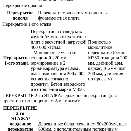
Перекрытие цоколя
Перекрытие
Перекрытием является утепленная
цоколя
фундаментная плита
Перекрытие 1-ого этажа
Перекрытие из заводских
железобетонных пустотных
плит с расчетной нагрузкой
Полностью
400-600 кгс/м2.
монолитное
- Монолитные участки
перекрытие (бетон
Перекрытие
толщиной 220 мм
М350, толщина 200
1-ого этажа
(армирование в 2
мм, двойной арм.
уровня,арматура ø12мм ,
каркас, ø12мм, шаг
шаг армирования 200х200,
200 мм, усиления
усиления согласно
по проекту)
проекту). Бетон заводского
изготовления марки М350.
ПЕРЕКРЫТИЕ 2-го ЭТАЖА/чердачное перекрытие (для
проектов с полноценным 2-м этажом):
ПЕРЕКРЫТИЕ
2-го
ЭТАЖА/
чердачное
Деревянные балки сечением 50х200мм, шаг
перекрытие
600мм, с дополнительным поперечным