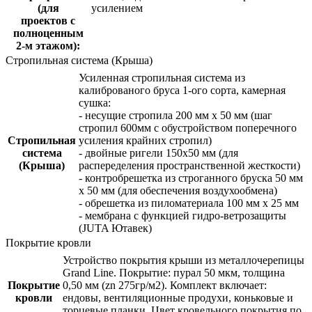
(для
усилением
проектов с
полноценным
2-м этажом):
Стропильная система (Крыша)
Усиленная стропильная система из
калиброваного бруса 1-ого сорта, камерная
сушка:
- несущие стропила 200 мм x 50 мм (шаг
стропил 600мм с обустройством поперечного
Стропильная
усиления крайних стропил)
система
- двойные ригели 150х50 мм (для
(Крыша)
распеределения пространственной жесткости)
- контробрешетка из строганного бруска 50 мм
x 50 мм (для обеспечения воздухообмена)
- обрешетка из пиломатериала 100 мм x 25 мм
- мембрана с функцией гидро-ветрозащиты
(JUTA Ютавек)
Покрытие кровли
Устройство покрытия крыши из металлочерепицы
Grand Line. Покрытие: пурал 50 мкм, толщина
Покрытие
0,50 мм (zn 275гр/м2). Комплект включает:
кровли
ендовы, вентиляционные продухи, коньковые и
торцевые планки. Цвет кровельного покрытия по