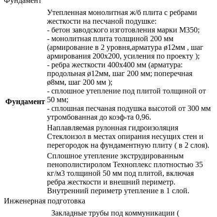
Фундамент
Утепленная монолитная ж/б плита с ребрами
жесткости на песчаной подушке:
- бетон заводского изготовления марки М350;
- монолитная плита толщиной 200 мм
(армирование в 2 уровня,арматура ø12мм , шаг
армирования 200х200, усиления по проекту );
- ребра жесткости 400х400 мм (арматура:
продольная ø12мм, шаг 200 мм; поперечная
ø8мм, шаг 200 мм );
- сплошное утепление под плитой толщиной от
50 мм;
Фундамент
- сплошная песчаная подушка высотой от 300 мм
утромбованная до коэф-та 0,96.
Наплавляемая рулонная гидроизоляция
Стеклоизол в местах опирания несущих стен и
перегородок на фундаментную плиту ( в 2 слоя).
Сплошное утепление экструдированным
пенополистиролом Техноплекс плотностью 35
кг/м3 толщиной 50 мм под плитой, включая
ребра жесткости и внешний периметр.
Внутренний периметр утепление в 1 слой.
Инженерная подготовка
Закладные трубы под коммуникации (