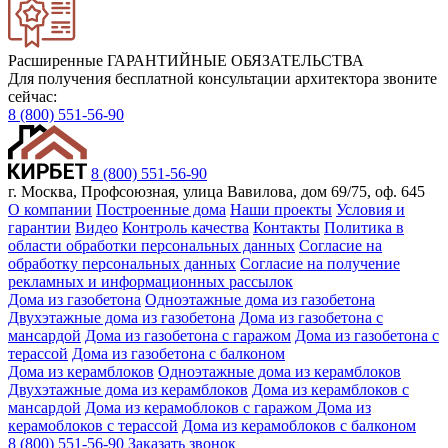
Расширенные ГАРАНТИЙНЫЕ ОБЯЗАТЕЛЬСТВА
Для получения бесплатной консультации архитектора звоните
сейчас:
8 (800) 551-56-90
8 (800) 551-56-90
г. Москва, Профсоюзная, улица Вавилова, дом 69/75, оф. 645
О компании
Построенные дома
Наши проекты
Условия и
гарантии
Видео
Контроль качества
Контакты
Политика в
области обработки персональных данных
Согласие на
обработку персональных данных
Согласие на получение
рекламных и информационных рассылок
Дома из газобетона
Одноэтажные дома из газобетона
Двухэтажные дома из газобетона
Дома из газобетона с
мансардой
Дома из газобетона с гаражом
Дома из газобетона с
терассой
Дома из газобетона с балконом
Дома из керамблоков
Одноэтажные дома из керамблоков
Двухэтажные дома из керамблоков
Дома из керамблоков с
мансардой
Дома из керамоблоков с гаражом
Дома из
керамоблоков с терассой
Дома из керамоблоков с балконом
8 (800) 551-56-90
Заказать звонок