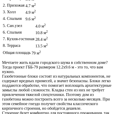
2
2. Прихожая
4.7 м
2
3. Холл
4.9 м
2
4. Спальня
9.6 м
2
5. Сан.узел
4.0 м
2
6. Спальня
10.8 м
2
7. Кухня-гостиная
28.4 м
2
8. Терраса
13.5 м
2
Общая площадь
79 м
Мечтаете жить вдали городского шума в собственном доме?
Тогда проект ГББ-79 размером 12.2х9.6 м - это то, что вам
нужно.
Газобетонные блоки состоят из натуральных компонентов, не
содержат вредных примесей, а значит безопасны. Блоки легко
поддаются обработке, что помогает воплощать архитектурные
замыслы любой сложности. Кладка стен из них не требует
привлечения тяжелой спецтехники. Поэтому дом из
газобетона можно построить всего за несколько месяцев. При
этом семейное гнездо получит свойства классического
кирпичного строения, но обойдется дешевле.
Строение будет комфортно для постоянного проживания, так