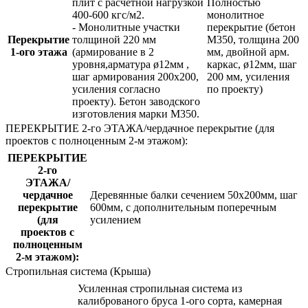
плит с расчетной нагрузкой
Полностью
400-600 кгс/м2.
монолитное
- Монолитные участки
перекрытие (бетон
Перекрытие
толщиной 220 мм
М350, толщина 200
1-ого этажа
(армирование в 2
мм, двойной арм.
уровня,арматура ø12мм ,
каркас, ø12мм, шаг
шаг армирования 200х200,
200 мм, усиления
усиления согласно
по проекту)
проекту). Бетон заводского
изготовления марки М350.
ПЕРЕКРЫТИЕ 2-го ЭТАЖА/чердачное перекрытие (для
проектов с полноценным 2-м этажом):
ПЕРЕКРЫТИЕ
2-го
ЭТАЖА/
чердачное
Деревянные балки сечением 50х200мм, шаг
перекрытие
600мм, с дополнительным поперечным
(для
усилением
проектов с
полноценным
2-м этажом):
Стропильная система (Крыша)
Усиленная стропильная система из
калиброваного бруса 1-ого сорта, камерная