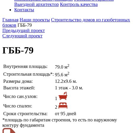
Выездной архитектор
Контроль качества
Контакты
Главная
Наши проекты
Строительство домов из газобетонных
блоков
ГББ-79
Предыдущий проект
Следующий проект
ГББ-79
2
Внутренняя площадь:
79.0 м
2
Строительная площадь*:
95.6 м
Размеры дома:
12.2х9.6 м.
Высота этажей:
1 этаж - 3.0 м.
Число сан.узлов:
1
Число спален:
2
Сроки строительства:
от 95 дней
*площадь по габаритам строения, то есть по наружному
контуру фундамента