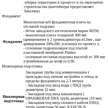
-уборка территории в процессе и по окончанию
строительства (контейнеры предоставляет
Заказчик)
Фундамент
Монолитная ж/б фундаментная плита на
песчаной подушке:
- бетон заводского изготовления марки М350;
- монолитная плита толщиной 300 мм
(армирование в 2 уровня,арматура ø12мм , шаг
Фундамент
армирования 200х200, усиления по проекту );
- сплошная гидроизоляция под плитой
пластиковой мембраной Planter;
- сплошная песчаная подушка высотой от 300 мм
утромбованная до коэф-та 0,96.
Инженерная подготовка
Закладные трубы под коммуникации (
прокладка под пятном застройки и отвод за
пределы фундамента на 2-3 метра):
- Закладная под ввод воды ( ПНД труба
диаметром 32 мм)
- Закладная под ввод канализации (
Инженерная
ОРАНЖЕВАЯ ПВХ труба диаметром 110 мм)
подготовка
- Закладная под ввод силового кабеля (ПНД
труба диаметром 50 мм). КАБЕЛЬ В