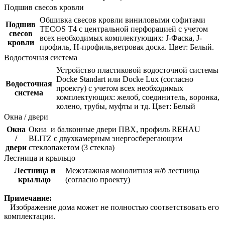
Подшив свесов кровли
Обшивка свесов кровли виниловыми софитами
Подшив
TECOS Т4 с центральной перфорацией с учетом
свесов
всех необходимых комплектующих: J-Фаска, J-
кровли
профиль, Н-профиль,ветровая доска. Цвет: Белый.
Водосточная система
Устройство пластиковой водосточной системы
Docke Standart или Docke Lux (согласно
Водосточная
проекту) с учетом всех необходимых
система
комплектующих: желоб, соединитель, воронка,
колено, трубы, муфты и тд. Цвет: Белый
Окна / двери
Окна
Окна и балконные двери ПВХ, профиль REHAU
/
BLITZ с двухкамерным энергосберегающим
двери
стеклопакетом (3 стекла)
Лестница и крыльцо
Лестница и
Межэтажная монолитная ж/б лестница
крыльцо
(согласно проекту)
Примечание:
Изображение дома может не полностью соответствовать его
комплектации.