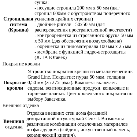
сушка:
- несущие стропила 200 мм x 50 мм (шаг
стропил 600мм с обустройством поперечного
Стропильная
усиления крайних стропил)
система
- двойные ригели 150х50 мм (для
(Крыша)
распеределения пространственной жесткости)
- контробрешетка из строганного бруска 50 мм
x 50 мм (для обеспечения воздухообмена)
- обрешетка из пиломатериала 100 мм x 25 мм
- мембрана с функцией гидро-ветрозащиты
(JUTA Ютавек)
Покрытие кровли
Устройство покрытия крыши из металлочерепицы
Grand Line. Покрытие: пурал 50 мкм, толщина
Покрытие
0,50 мм (zn 275гр/м2). Комплект включает:
кровли
ендовы, вентиляционные продухи, коньковые и
торцевые планки. Цвет кровельного покрытия по
выбору Заказчика.
Внешняя отделка
Отделка внешних стен дома фасадной
декоративной штукатуркой Ceresit. Возможны
Внешняя
различные комбинации отделочных материалов
отделка
по фасаду дома (сайдинг, искусственный камень,
керамический кирпич).