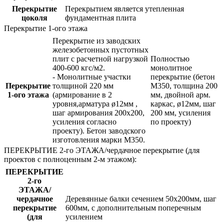
Перекрытие
Перекрытием является утепленная
цоколя
фундаментная плита
Перекрытие 1-ого этажа
Перекрытие из заводских
железобетонных пустотных
плит с расчетной нагрузкой
Полностью
400-600 кгс/м2.
монолитное
- Монолитные участки
перекрытие (бетон
Перекрытие
толщиной 220 мм
М350, толщина 200
1-ого этажа
(армирование в 2
мм, двойной арм.
уровня,арматура ø12мм ,
каркас, ø12мм, шаг
шаг армирования 200х200,
200 мм, усиления
усиления согласно
по проекту)
проекту). Бетон заводского
изготовления марки М350.
ПЕРЕКРЫТИЕ 2-го ЭТАЖА/чердачное перекрытие (для
проектов с полноценным 2-м этажом):
ПЕРЕКРЫТИЕ
2-го
ЭТАЖА/
чердачное
Деревянные балки сечением 50х200мм, шаг
перекрытие
600мм, с дополнительным поперечным
(для
усилением