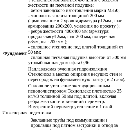
жесткости на песчаной подушке:
- бетон заводского изготовления марки М350;
- монолитная плита толщиной 200 мм
(армирование в 2 уровня,арматура ø12мм , шаг
армирования 200х200, усиления по проекту );
- ребра жесткости 400х400 мм (арматура:
продольная ø12мм, шаг 200 мм; поперечная
ø8мм, шаг 200 мм );
- сплошное утепление под плитой толщиной от
50 мм;
Фундамент
- сплошная песчаная подушка высотой от 300 мм
утромбованная до коэф-та 0,96.
Наплавляемая рулонная гидроизоляция
Стеклоизол в местах опирания несущих стен и
перегородок на фундаментную плиту ( в 2 слоя).
Сплошное утепление экструдированным
пенополистиролом Техноплекс плотностью 35
кг/м3 толщиной 50 мм под плитой, включая
ребра жесткости и внешний периметр.
Внутренний периметр утепление в 1 слой.
Инженерная подготовка
Закладные трубы под коммуникации (
прокладка под пятном застройки и отвод за