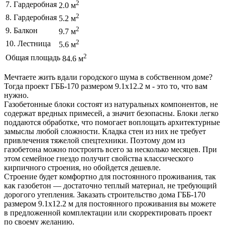
2
7. Гардеробная
2.0 м
2
8. Гардеробная
5.2 м
2
9. Балкон
9.7 м
2
10. Лестница
5.6 м
2
Общая площадь
84.6 м
Мечтаете жить вдали городского шума в собственном доме?
Тогда проект ГББ-170 размером 9.1х12.2 м - это то, что вам
нужно.
Газобетонные блоки состоят из натуральных компонентов, не
содержат вредных примесей, а значит безопасны. Блоки легко
поддаются обработке, что помогает воплощать архитектурные
замыслы любой сложности. Кладка стен из них не требует
привлечения тяжелой спецтехники. Поэтому дом из
газобетона можно построить всего за несколько месяцев. При
этом семейное гнездо получит свойства классического
кирпичного строения, но обойдется дешевле.
Строение будет комфортно для постоянного проживания, так
как газобетон — достаточно теплый материал, не требующий
дорогого утепления. Заказать строительство дома ГББ-170
размером 9.1х12.2 м для постоянного проживания вы можете
в предложенной комплектации или скорректировать проект
по своему желанию.