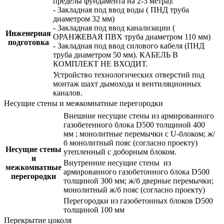
пределы фундамента на 2-3 метра):
- Закладная под ввод воды ( ПНД труба
диаметром 32 мм)
- Закладная под ввод канализации (
Инженерная
ОРАНЖЕВАЯ ПВХ труба диаметром 110 мм)
подготовка
- Закладная под ввод силового кабеля (ПНД
труба диаметром 50 мм). КАБЕЛЬ В
КОМПЛЕКТ НЕ ВХОДИТ.
Устройство технологических отверстий под
монтаж шахт дымохода и вентиляционных
каналов.
Несущие стены и межкомнатные перегородки
Внешние несущие стены из армированного
газобетенного блока D500 толщиной 400
мм ; монолитные перемычки с U-блоком; ж/
б монолитный пояс (согласно проекту)
Несущие стены
утепленный с доборным блоком.
и
Внутренние несущие стены из
межкомнатные
армированного газобетонного блока D500
перегородки
толщиной 300 мм; ж/б дверные перемычки;
монолитный ж/б пояс (согласно проекту)
Перегородки из газобетонных блоков D500
толщиной 100 мм
Перекрытие цоколя