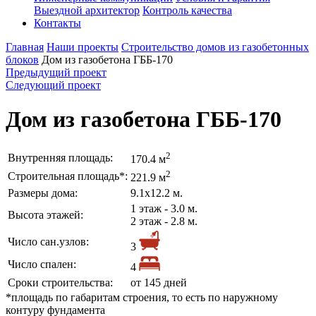
Выездной архитектор
Контроль качества
Контакты
Главная
Наши проекты
Строительство домов из газобетонных
блоков
Дом из газобетона ГББ-170
Предыдущий проект
Следующий проект
Дом из газобетона ГББ-170
2
Внутренняя площадь:
170.4 м
2
Строительная площадь*:
221.9 м
Размеры дома:
9.1х12.2 м.
1 этаж - 3.0 м.
Высота этажей:
2 этаж - 2.8 м.
Число сан.узлов:
3
Число спален:
4
Сроки строительства:
от 145 дней
*площадь по габаритам строения, то есть по наружному
контуру фундамента