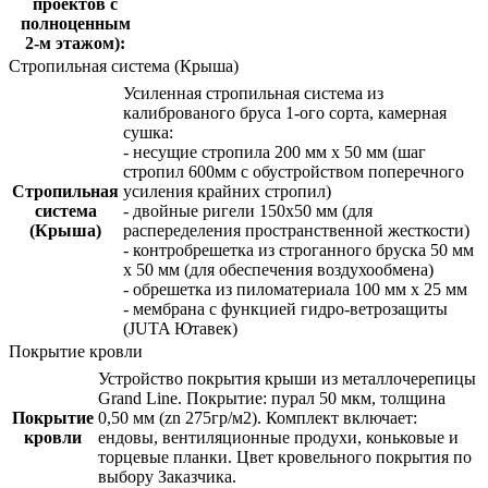
проектов с
полноценным
2-м этажом):
Стропильная система (Крыша)
Усиленная стропильная система из
калиброваного бруса 1-ого сорта, камерная
сушка:
- несущие стропила 200 мм x 50 мм (шаг
стропил 600мм с обустройством поперечного
Стропильная
усиления крайних стропил)
система
- двойные ригели 150х50 мм (для
(Крыша)
распеределения пространственной жесткости)
- контробрешетка из строганного бруска 50 мм
x 50 мм (для обеспечения воздухообмена)
- обрешетка из пиломатериала 100 мм x 25 мм
- мембрана с функцией гидро-ветрозащиты
(JUTA Ютавек)
Покрытие кровли
Устройство покрытия крыши из металлочерепицы
Grand Line. Покрытие: пурал 50 мкм, толщина
Покрытие
0,50 мм (zn 275гр/м2). Комплект включает:
кровли
ендовы, вентиляционные продухи, коньковые и
торцевые планки. Цвет кровельного покрытия по
выбору Заказчика.