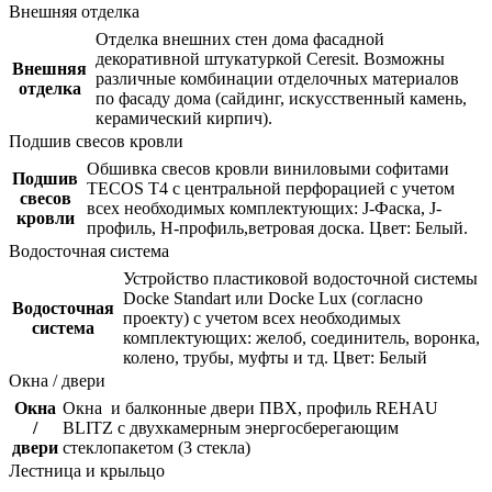
Внешняя отделка
Отделка внешних стен дома фасадной
декоративной штукатуркой Ceresit. Возможны
Внешняя
различные комбинации отделочных материалов
отделка
по фасаду дома (сайдинг, искусственный камень,
керамический кирпич).
Подшив свесов кровли
Обшивка свесов кровли виниловыми софитами
Подшив
TECOS Т4 с центральной перфорацией с учетом
свесов
всех необходимых комплектующих: J-Фаска, J-
кровли
профиль, Н-профиль,ветровая доска. Цвет: Белый.
Водосточная система
Устройство пластиковой водосточной системы
Docke Standart или Docke Lux (согласно
Водосточная
проекту) с учетом всех необходимых
система
комплектующих: желоб, соединитель, воронка,
колено, трубы, муфты и тд. Цвет: Белый
Окна / двери
Окна
Окна и балконные двери ПВХ, профиль REHAU
/
BLITZ с двухкамерным энергосберегающим
двери
стеклопакетом (3 стекла)
Лестница и крыльцо