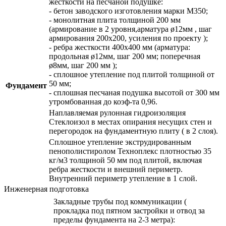
жесткости на песчаной подушке:
- бетон заводского изготовления марки М350;
- монолитная плита толщиной 200 мм
(армирование в 2 уровня,арматура ø12мм , шаг
армирования 200х200, усиления по проекту );
- ребра жесткости 400х400 мм (арматура:
продольная ø12мм, шаг 200 мм; поперечная
ø8мм, шаг 200 мм );
- сплошное утепление под плитой толщиной от
50 мм;
Фундамент
- сплошная песчаная подушка высотой от 300 мм
утромбованная до коэф-та 0,96.
Наплавляемая рулонная гидроизоляция
Стеклоизол в местах опирания несущих стен и
перегородок на фундаментную плиту ( в 2 слоя).
Сплошное утепление экструдированным
пенополистиролом Техноплекс плотностью 35
кг/м3 толщиной 50 мм под плитой, включая
ребра жесткости и внешний периметр.
Внутренний периметр утепление в 1 слой.
Инженерная подготовка
Закладные трубы под коммуникации (
прокладка под пятном застройки и отвод за
пределы фундамента на 2-3 метра):