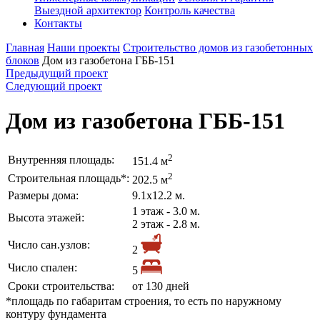
Выездной архитектор
Контроль качества
Контакты
Главная
Наши проекты
Строительство домов из газобетонных
блоков
Дом из газобетона ГББ-151
Предыдущий проект
Следующий проект
Дом из газобетона ГББ-151
2
Внутренняя площадь:
151.4 м
2
Строительная площадь*:
202.5 м
Размеры дома:
9.1х12.2 м.
1 этаж - 3.0 м.
Высота этажей:
2 этаж - 2.8 м.
Число сан.узлов:
2
Число спален:
5
Сроки строительства:
от 130 дней
*площадь по габаритам строения, то есть по наружному
контуру фундамента