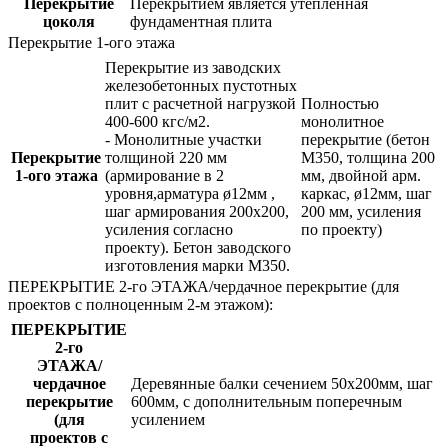
Перекрытие
Перекрытием является утепленная
цоколя
фундаментная плита
Перекрытие 1-ого этажа
Перекрытие из заводских
железобетонных пустотных
плит с расчетной нагрузкой
Полностью
400-600 кгс/м2.
монолитное
- Монолитные участки
перекрытие (бетон
Перекрытие
толщиной 220 мм
М350, толщина 200
1-ого этажа
(армирование в 2
мм, двойной арм.
уровня,арматура ø12мм ,
каркас, ø12мм, шаг
шаг армирования 200х200,
200 мм, усиления
усиления согласно
по проекту)
проекту). Бетон заводского
изготовления марки М350.
ПЕРЕКРЫТИЕ 2-го ЭТАЖА/чердачное перекрытие (для
проектов с полноценным 2-м этажом):
ПЕРЕКРЫТИЕ
2-го
ЭТАЖА/
чердачное
Деревянные балки сечением 50х200мм, шаг
перекрытие
600мм, с дополнительным поперечным
(для
усилением
проектов с