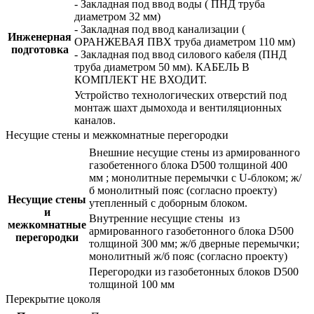
- Закладная под ввод воды ( ПНД труба
диаметром 32 мм)
- Закладная под ввод канализации (
Инженерная
ОРАНЖЕВАЯ ПВХ труба диаметром 110 мм)
подготовка
- Закладная под ввод силового кабеля (ПНД
труба диаметром 50 мм). КАБЕЛЬ В
КОМПЛЕКТ НЕ ВХОДИТ.
Устройство технологических отверстий под
монтаж шахт дымохода и вентиляционных
каналов.
Несущие стены и межкомнатные перегородки
Внешние несущие стены из армированного
газобетенного блока D500 толщиной 400
мм ; монолитные перемычки с U-блоком; ж/
б монолитный пояс (согласно проекту)
Несущие стены
утепленный с доборным блоком.
и
Внутренние несущие стены из
межкомнатные
армированного газобетонного блока D500
перегородки
толщиной 300 мм; ж/б дверные перемычки;
монолитный ж/б пояс (согласно проекту)
Перегородки из газобетонных блоков D500
толщиной 100 мм
Перекрытие цоколя