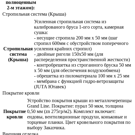
полноценным
2-м этажом):
Стропильная система (Крыша)
Усиленная стропильная система из
калиброваного бруса 1-ого сорта, камерная
сушка:
- несущие стропила 200 мм x 50 мм (шаг
стропил 600мм с обустройством поперечного
Стропильная
усиления крайних стропил)
система
- двойные ригели 150х50 мм (для
(Крыша)
распеределения пространственной жесткости)
- контробрешетка из строганного бруска 50 мм
x 50 мм (для обеспечения воздухообмена)
- обрешетка из пиломатериала 100 мм x 25 мм
- мембрана с функцией гидро-ветрозащиты
(JUTA Ютавек)
Покрытие кровли
Устройство покрытия крыши из металлочерепицы
Grand Line. Покрытие: пурал 50 мкм, толщина
Покрытие
0,50 мм (zn 275гр/м2). Комплект включает:
кровли
ендовы, вентиляционные продухи, коньковые и
торцевые планки. Цвет кровельного покрытия по
выбору Заказчика.
Внешняя отделка