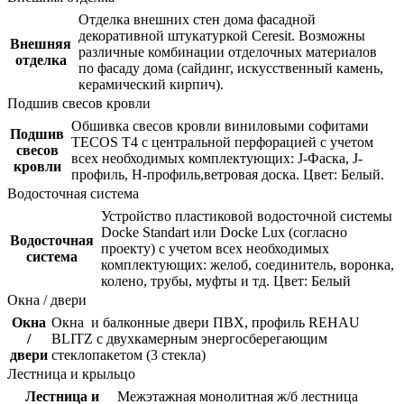
Отделка внешних стен дома фасадной
декоративной штукатуркой Ceresit. Возможны
Внешняя
различные комбинации отделочных материалов
отделка
по фасаду дома (сайдинг, искусственный камень,
керамический кирпич).
Подшив свесов кровли
Обшивка свесов кровли виниловыми софитами
Подшив
TECOS Т4 с центральной перфорацией с учетом
свесов
всех необходимых комплектующих: J-Фаска, J-
кровли
профиль, Н-профиль,ветровая доска. Цвет: Белый.
Водосточная система
Устройство пластиковой водосточной системы
Docke Standart или Docke Lux (согласно
Водосточная
проекту) с учетом всех необходимых
система
комплектующих: желоб, соединитель, воронка,
колено, трубы, муфты и тд. Цвет: Белый
Окна / двери
Окна
Окна и балконные двери ПВХ, профиль REHAU
/
BLITZ с двухкамерным энергосберегающим
двери
стеклопакетом (3 стекла)
Лестница и крыльцо
Лестница и
Межэтажная монолитная ж/б лестница