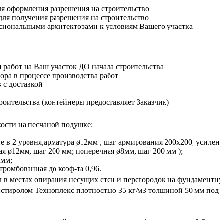
ля оформления разрешения на строительство
для получения разрешения на строительство
ссиональными архитекторами к условиям Вашего участка
 работ на Ваш участок ДО начала строительства
ора в процессе производства работ
 с доставкой
роительства (контейнеры предоставляет Заказчик)
кости на песчаной подушке:
 в 2 уровня,арматура ø12мм , шаг армирования 200х200, усилени
ая ø12мм, шаг 200 мм; поперечная ø8мм, шаг 200 мм );
 мм;
тромбованная до коэф-та 0,96.
в местах опирания несущих стен и перегородок на фундаментную
тиролом Техноплекс плотностью 35 кг/м3 толщиной 50 мм под 