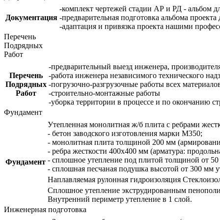
-комплект чертежей стадии АР и РД - альбом д
Документация
-предварительная подготовка альбома проекта 
-адаптация и привязка проекта нашими профе
Перечень
Подрядных
Работ
-предварительный выезд инженера, производителя
Перечень
-работа инженера независимого технического надз
Подрядных
-погрузочно-разгрузочные работы всех материалов
Работ
-строительно-монтажные работы
-уборка территории в процессе и по окончанию ст
Фундамент
Утепленная монолитная ж/б плита с ребрами жест
- бетон заводского изготовления марки М350;
- монолитная плита толщиной 200 мм (армирование
- ребра жесткости 400х400 мм (арматура: продольн
- сплошное утепление под плитой толщиной от 50
Фундамент
- сплошная песчаная подушка высотой от 300 мм у
Наплавляемая рулонная гидроизоляция Стеклоизол 
Сплошное утепление экструдированным пенополис
Внутренний периметр утепление в 1 слой.
Инженерная подготовка