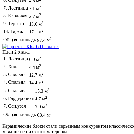
6. Сан.узел
4.6 м
2
7. Лестница
3.1 м
2
8. Кладовая
2.7 м
2
9. Терраса
13.6 м
2
14. Гараж
17.1 м
2
Общая площадь
97.4 м
План 2 этажа
2
1. Лестница
6.0 м
2
2. Холл
4.4 м
2
3. Спальня
12.7 м
2
4. Спальня
14.4 м
2
5. Спальня
15.3 м
2
6. Гардеробная
4.7 м
2
7. Сан.узел
5.9 м
2
Общая площадь
63.4 м
Керамические блоки стали серьезным конкурентом классическом
м выполнен из этого материала.