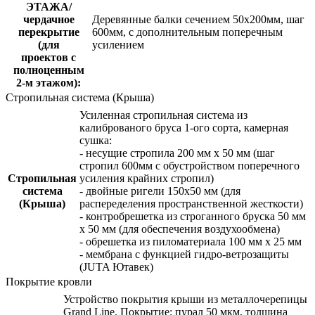
ЭТАЖА/
чердачное
Деревянные балки сечением 50х200мм, шаг
перекрытие
600мм, с дополнительным поперечным
(для
усилением
проектов с
полноценным
2-м этажом):
Стропильная система (Крыша)
Усиленная стропильная система из
калиброваного бруса 1-ого сорта, камерная
сушка:
- несущие стропила 200 мм x 50 мм (шаг
стропил 600мм с обустройством поперечного
Стропильная
усиления крайних стропил)
система
- двойные ригели 150х50 мм (для
(Крыша)
распеределения пространственной жесткости)
- контробрешетка из строганного бруска 50 мм
x 50 мм (для обеспечения воздухообмена)
- обрешетка из пиломатериала 100 мм x 25 мм
- мембрана с функцией гидро-ветрозащиты
(JUTA Ютавек)
Покрытие кровли
Устройство покрытия крыши из металлочерепицы
Grand Line. Покрытие: пурал 50 мкм, толщина