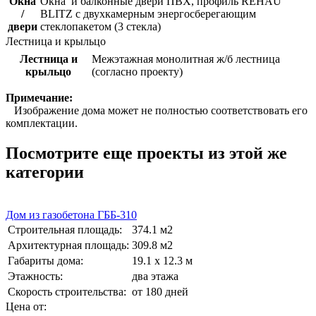
Окна
Окна и балконные двери ПВХ, профиль REHAU
/
BLITZ с двухкамерным энергосберегающим
двери
стеклопакетом (3 стекла)
Лестница и крыльцо
Лестница и
Межэтажная монолитная ж/б лестница
крыльцо
(согласно проекту)
Примечание:
Изображение дома может не полностью соответствовать его
комплектации.
Посмотрите еще проекты из этой же
категории
Дом из газобетона ГББ-310
Строительная площадь:
374.1 м2
Архитектурная площадь:
309.8 м2
Габариты дома:
19.1 х 12.3 м
Этажность:
два этажа
Скорость строительства:
от 180 дней
Цена от: