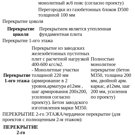
монолитный ж/б пояс (согласно проекту)
Перегородки из газобетонных блоков D500
толщиной 100 мм
Перекрытие цоколя
Перекрытие
Перекрытием является утепленная
цоколя
фундаментная плита
Перекрытие 1-ого этажа
Перекрытие из заводских
железобетонных пустотных
плит с расчетной нагрузкой
Полностью
400-600 кгс/м2.
монолитное
- Монолитные участки
перекрытие (бетон
Перекрытие
толщиной 220 мм
М350, толщина 200
1-ого этажа
(армирование в 2
мм, двойной арм.
уровня,арматура ø12мм ,
каркас, ø12мм, шаг
шаг армирования 200х200,
200 мм, усиления
усиления согласно
по проекту)
проекту). Бетон заводского
изготовления марки М350.
ПЕРЕКРЫТИЕ 2-го ЭТАЖА/чердачное перекрытие (для
проектов с полноценным 2-м этажом):
ПЕРЕКРЫТИЕ
2-го