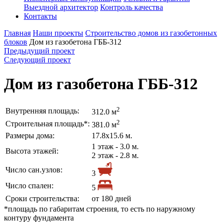
Выездной архитектор
Контроль качества
Контакты
Главная
Наши проекты
Строительство домов из газобетонных
блоков
Дом из газобетона ГББ-312
Предыдущий проект
Следующий проект
Дом из газобетона ГББ-312
2
Внутренняя площадь:
312.0 м
2
Строительная площадь*:
381.0 м
Размеры дома:
17.8х15.6 м.
1 этаж - 3.0 м.
Высота этажей:
2 этаж - 2.8 м.
Число сан.узлов:
3
Число спален:
5
Сроки строительства:
от 180 дней
*площадь по габаритам строения, то есть по наружному
контуру фундамента