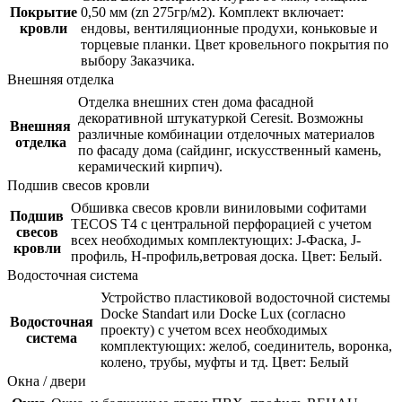
Покрытие
0,50 мм (zn 275гр/м2). Комплект включает:
кровли
ендовы, вентиляционные продухи, коньковые и
торцевые планки. Цвет кровельного покрытия по
выбору Заказчика.
Внешняя отделка
Отделка внешних стен дома фасадной
декоративной штукатуркой Ceresit. Возможны
Внешняя
различные комбинации отделочных материалов
отделка
по фасаду дома (сайдинг, искусственный камень,
керамический кирпич).
Подшив свесов кровли
Обшивка свесов кровли виниловыми софитами
Подшив
TECOS Т4 с центральной перфорацией с учетом
свесов
всех необходимых комплектующих: J-Фаска, J-
кровли
профиль, Н-профиль,ветровая доска. Цвет: Белый.
Водосточная система
Устройство пластиковой водосточной системы
Docke Standart или Docke Lux (согласно
Водосточная
проекту) с учетом всех необходимых
система
комплектующих: желоб, соединитель, воронка,
колено, трубы, муфты и тд. Цвет: Белый
Окна / двери