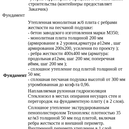
строительства (контейнеры предоставляет
Заказчик)
Фундамент
Утепленная монолитная ж/б плита с ребрами
жесткости на песчаной подушке:
- бетон заводского изготовления марки М350;
- монолитная плита толщиной 200 мм
(армирование в 2 уровня,арматура ø12мм , шаг
армирования 200х200, усиления по проекту );
- ребра жесткости 400х400 мм (арматура:
продольная ø12мм, шаг 200 мм; поперечная
ø8мм, шаг 200 мм );
- сплошное утепление под плитой толщиной от
50 мм;
Фундамент
- сплошная песчаная подушка высотой от 300 мм
утромбованная до коэф-та 0,96.
Наплавляемая рулонная гидроизоляция
Стеклоизол в местах опирания несущих стен и
перегородок на фундаментную плиту ( в 2 слоя).
Сплошное утепление экструдированным
пенополистиролом Техноплекс плотностью 35
кг/м3 толщиной 50 мм под плитой, включая
ребра жесткости и внешний периметр.
Внутренний периметр утепление в 1 слой.