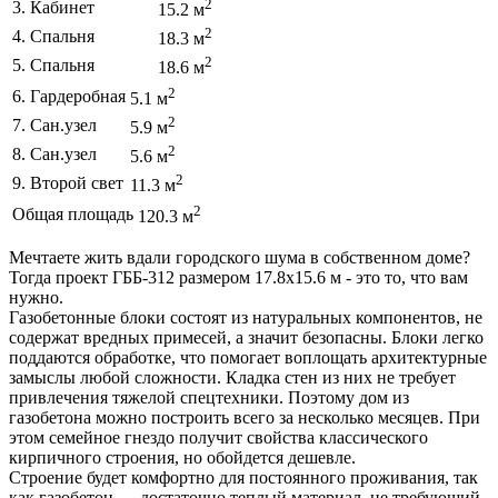
2
3. Кабинет
15.2 м
2
4. Спальня
18.3 м
2
5. Спальня
18.6 м
2
6. Гардеробная
5.1 м
2
7. Сан.узел
5.9 м
2
8. Сан.узел
5.6 м
2
9. Второй свет
11.3 м
2
Общая площадь
120.3 м
Мечтаете жить вдали городского шума в собственном доме?
Тогда проект ГББ-312 размером 17.8х15.6 м - это то, что вам
нужно.
Газобетонные блоки состоят из натуральных компонентов, не
содержат вредных примесей, а значит безопасны. Блоки легко
поддаются обработке, что помогает воплощать архитектурные
замыслы любой сложности. Кладка стен из них не требует
привлечения тяжелой спецтехники. Поэтому дом из
газобетона можно построить всего за несколько месяцев. При
этом семейное гнездо получит свойства классического
кирпичного строения, но обойдется дешевле.
Строение будет комфортно для постоянного проживания, так
как газобетон — достаточно теплый материал, не требующий