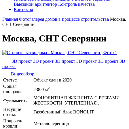
Выездной архитектор
Контроль качества
Контакты
Главная
Фотогалерея домов в процессе строительства
Москва,
СНТ Северянин
Москва, СНТ Северянин
3D проект
3D проект
3D проект
3D проект
3D проект
3D
проект
Видеообзор
Статус
Объект сдан в 2020
Общая
2
238.0 м
площадь:
МОНОЛИТНАЯ Ж/Б ПЛИТА С РЕБРАМИ
Фундамент:
ЖЕСТКОСТИ, УТЕПЛЕННАЯ .
Несущие
Газобетонный блок BONOLIT
стены:
Покрытие
Металлочерепица
кровли: