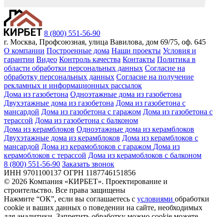
8 (800) 551-56-90
г. Москва, Профсоюзная, улица Вавилова, дом 69/75, оф. 645
О компании
Построенные дома
Наши проекты
Условия и
гарантии
Видео
Контроль качества
Контакты
Политика в
области обработки персональных данных
Согласие на
обработку персональных данных
Согласие на получение
рекламных и информационных рассылок
Дома из газобетона
Одноэтажные дома из газобетона
Двухэтажные дома из газобетона
Дома из газобетона с
мансардой
Дома из газобетона с гаражом
Дома из газобетона с
терассой
Дома из газобетона с балконом
Дома из керамблоков
Одноэтажные дома из керамблоков
Двухэтажные дома из керамблоков
Дома из керамблоков с
мансардой
Дома из керамоблоков с гаражом
Дома из
керамоблоков с терассой
Дома из керамоблоков с балконом
8 (800) 551-56-90
Заказать звонок
ИНН 9701100137 ОГРН 1187746151856
© 2026 Компания «КИРБЕТ». Проектирование и
строительство. Все права защищены
Нажмите “ОК”, если вы соглашаетесь с
условиями
обработки
cookie и ваших данных о поведении на сайте, необходимых
для аналитики. Запретить обработку можно cookie можете