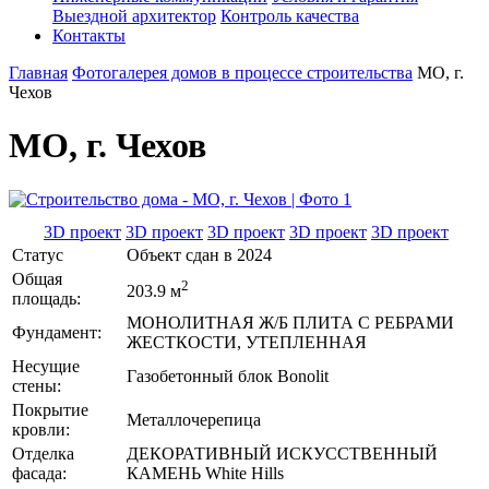
Выездной архитектор
Контроль качества
Контакты
Главная
Фотогалерея домов в процессе строительства
МО, г.
Чехов
МО, г. Чехов
3D проект
3D проект
3D проект
3D проект
3D проект
Статус
Объект сдан в 2024
Общая
2
203.9 м
площадь:
МОНОЛИТНАЯ Ж/Б ПЛИТА С РЕБРАМИ
Фундамент:
ЖЕСТКОСТИ, УТЕПЛЕННАЯ
Несущие
Газобетонный блок Bonolit
стены:
Покрытие
Металлочерепица
кровли:
Отделка
ДЕКОРАТИВНЫЙ ИСКУССТВЕННЫЙ
фасада:
КАМЕНЬ White Hills