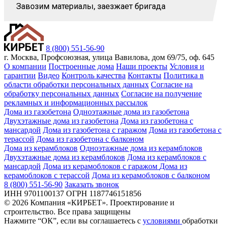
Завозим материалы, заезжает бригада
8 (800) 551-56-90
г. Москва, Профсоюзная, улица Вавилова, дом 69/75, оф. 645
О компании
Построенные дома
Наши проекты
Условия и
гарантии
Видео
Контроль качества
Контакты
Политика в
области обработки персональных данных
Согласие на
обработку персональных данных
Согласие на получение
рекламных и информационных рассылок
Дома из газобетона
Одноэтажные дома из газобетона
Двухэтажные дома из газобетона
Дома из газобетона с
мансардой
Дома из газобетона с гаражом
Дома из газобетона с
терассой
Дома из газобетона с балконом
Дома из керамблоков
Одноэтажные дома из керамблоков
Двухэтажные дома из керамблоков
Дома из керамблоков с
мансардой
Дома из керамоблоков с гаражом
Дома из
керамоблоков с терассой
Дома из керамоблоков с балконом
8 (800) 551-56-90
Заказать звонок
ИНН 9701100137 ОГРН 1187746151856
© 2026 Компания «КИРБЕТ». Проектирование и
строительство. Все права защищены
Нажмите “ОК”, если вы соглашаетесь с
условиями
обработки