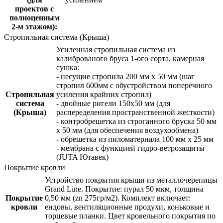
проектов с
полноценным
2-м этажом):
Стропильная система (Крыша)
Усиленная стропильная система из
калиброваного бруса 1-ого сорта, камерная
сушка:
- несущие стропила 200 мм x 50 мм (шаг
стропил 600мм с обустройством поперечного
Стропильная
усиления крайних стропил)
система
- двойные ригели 150х50 мм (для
(Крыша)
распеределения пространственной жесткости)
- контробрешетка из строганного бруска 50 мм
x 50 мм (для обеспечения воздухообмена)
- обрешетка из пиломатериала 100 мм x 25 мм
- мембрана с функцией гидро-ветрозащиты
(JUTA Ютавек)
Покрытие кровли
Устройство покрытия крыши из металлочерепицы
Grand Line. Покрытие: пурал 50 мкм, толщина
Покрытие
0,50 мм (zn 275гр/м2). Комплект включает:
кровли
ендовы, вентиляционные продухи, коньковые и
торцевые планки. Цвет кровельного покрытия по