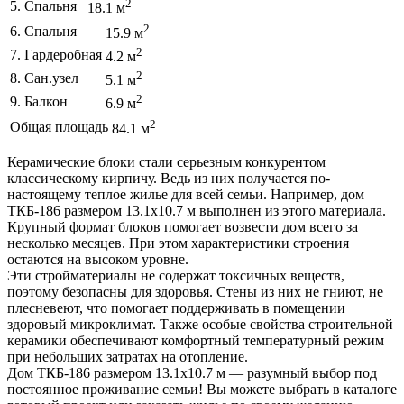
2
5. Спальня
18.1 м
2
6. Спальня
15.9 м
2
7. Гардеробная
4.2 м
2
8. Сан.узел
5.1 м
2
9. Балкон
6.9 м
2
Общая площадь
84.1 м
Керамические блоки стали серьезным конкурентом
классическому кирпичу. Ведь из них получается по-
настоящему теплое жилье для всей семьи. Например, дом
ТКБ-186 размером 13.1х10.7 м выполнен из этого материала.
Крупный формат блоков помогает возвести дом всего за
несколько месяцев. При этом характеристики строения
остаются на высоком уровне.
Эти стройматериалы не содержат токсичных веществ,
поэтому безопасны для здоровья. Стены из них не гниют, не
плесневеют, что помогает поддерживать в помещении
здоровый микроклимат. Также особые свойства строительной
керамики обеспечивают комфортный температурный режим
при небольших затратах на отопление.
Дом ТКБ-186 размером 13.1х10.7 м — разумный выбор под
постоянное проживание семьи! Вы можете выбрать в каталоге