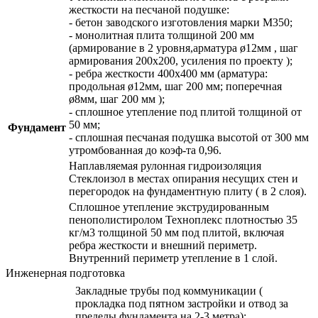
жесткости на песчаной подушке:
- бетон заводского изготовления марки М350;
- монолитная плита толщиной 200 мм
(армирование в 2 уровня,арматура ø12мм , шаг
армирования 200х200, усиления по проекту );
- ребра жесткости 400х400 мм (арматура:
продольная ø12мм, шаг 200 мм; поперечная
ø8мм, шаг 200 мм );
- сплошное утепление под плитой толщиной от
50 мм;
Фундамент
- сплошная песчаная подушка высотой от 300 мм
утромбованная до коэф-та 0,96.
Наплавляемая рулонная гидроизоляция
Стеклоизол в местах опирания несущих стен и
перегородок на фундаментную плиту ( в 2 слоя).
Сплошное утепление экструдированным
пенополистиролом Техноплекс плотностью 35
кг/м3 толщиной 50 мм под плитой, включая
ребра жесткости и внешний периметр.
Внутренний периметр утепление в 1 слой.
Инженерная подготовка
Закладные трубы под коммуникации (
прокладка под пятном застройки и отвод за
пределы фундамента на 2-3 метра):