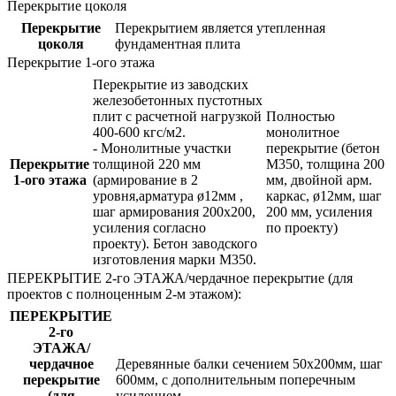
Перекрытие цоколя
Перекрытие
Перекрытием является утепленная
цоколя
фундаментная плита
Перекрытие 1-ого этажа
Перекрытие из заводских
железобетонных пустотных
плит с расчетной нагрузкой
Полностью
400-600 кгс/м2.
монолитное
- Монолитные участки
перекрытие (бетон
Перекрытие
толщиной 220 мм
М350, толщина 200
1-ого этажа
(армирование в 2
мм, двойной арм.
уровня,арматура ø12мм ,
каркас, ø12мм, шаг
шаг армирования 200х200,
200 мм, усиления
усиления согласно
по проекту)
проекту). Бетон заводского
изготовления марки М350.
ПЕРЕКРЫТИЕ 2-го ЭТАЖА/чердачное перекрытие (для
проектов с полноценным 2-м этажом):
ПЕРЕКРЫТИЕ
2-го
ЭТАЖА/
чердачное
Деревянные балки сечением 50х200мм, шаг
перекрытие
600мм, с дополнительным поперечным
(для
усилением