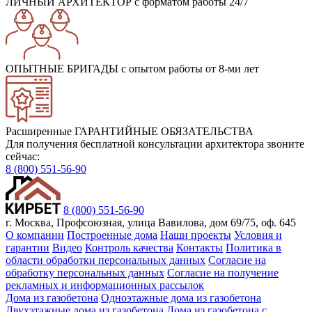
ЛИЧНЫЙ АРХИТЕКТОР
с форматом работы 24/7
ОПЫТНЫЕ БРИГАДЫ
с опытом работы от 8-ми лет
Расширенные ГАРАНТИЙНЫЕ ОБЯЗАТЕЛЬСТВА
Для получения бесплатной консультации архитектора звоните
сейчас:
8 (800) 551-56-90
8 (800) 551-56-90
г. Москва, Профсоюзная, улица Вавилова, дом 69/75, оф. 645
О компании
Построенные дома
Наши проекты
Условия и
гарантии
Видео
Контроль качества
Контакты
Политика в
области обработки персональных данных
Согласие на
обработку персональных данных
Согласие на получение
рекламных и информационных рассылок
Дома из газобетона
Одноэтажные дома из газобетона
Двухэтажные дома из газобетона
Дома из газобетона с