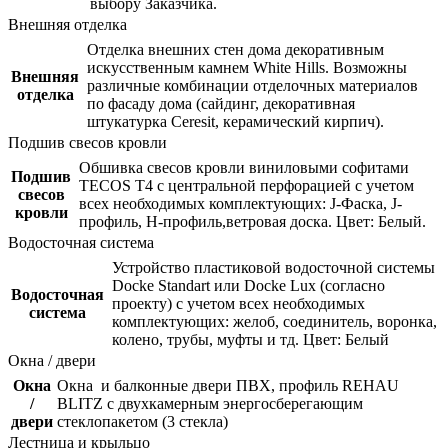
выбору Заказчика.
Внешняя отделка
Отделка внешних стен дома декоративным
искусственным камнем White Hills. Возможны
Внешняя
различные комбинации отделочных материалов
отделка
по фасаду дома (сайдинг, декоративная
штукатурка Ceresit, керамический кирпич).
Подшив свесов кровли
Обшивка свесов кровли виниловыми софитами
Подшив
TECOS Т4 с центральной перфорацией с учетом
свесов
всех необходимых комплектующих: J-Фаска, J-
кровли
профиль, Н-профиль,ветровая доска. Цвет: Белый.
Водосточная система
Устройство пластиковой водосточной системы
Docke Standart или Docke Lux (согласно
Водосточная
проекту) с учетом всех необходимых
система
комплектующих: желоб, соединитель, воронка,
колено, трубы, муфты и тд. Цвет: Белый
Окна / двери
Окна
Окна и балконные двери ПВХ, профиль REHAU
/
BLITZ с двухкамерным энергосберегающим
двери
стеклопакетом (3 стекла)
Лестница и крыльцо