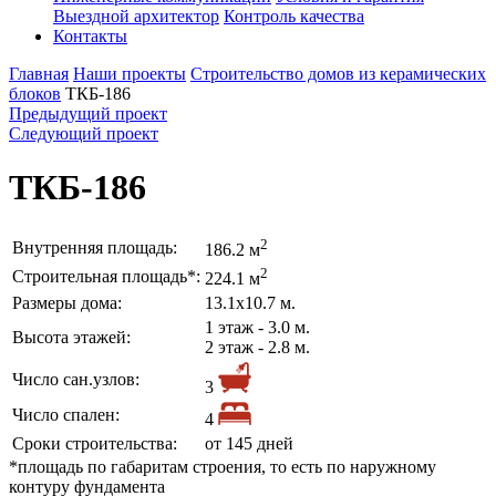
Выездной архитектор
Контроль качества
Контакты
Главная
Наши проекты
Строительство домов из керамических
блоков
ТКБ-186
Предыдущий проект
Следующий проект
ТКБ-186
2
Внутренняя площадь:
186.2 м
2
Строительная площадь*:
224.1 м
Размеры дома:
13.1х10.7 м.
1 этаж - 3.0 м.
Высота этажей:
2 этаж - 2.8 м.
Число сан.узлов:
3
Число спален:
4
Сроки строительства:
от 145 дней
*площадь по габаритам строения, то есть по наружному
контуру фундамента