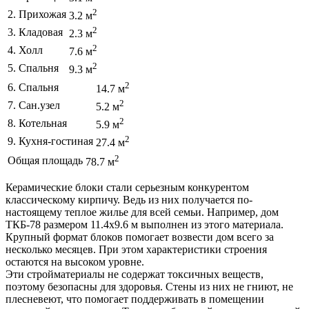
2
2. Прихожая
3.2 м
2
3. Кладовая
2.3 м
2
4. Холл
7.6 м
2
5. Спальня
9.3 м
2
6. Спальня
14.7 м
2
7. Сан.узел
5.2 м
2
8. Котельная
5.9 м
2
9. Кухня-гостиная
27.4 м
2
Общая площадь
78.7 м
Керамические блоки стали серьезным конкурентом
классическому кирпичу. Ведь из них получается по-
настоящему теплое жилье для всей семьи. Например, дом
ТКБ-78 размером 11.4х9.6 м выполнен из этого материала.
Крупный формат блоков помогает возвести дом всего за
несколько месяцев. При этом характеристики строения
остаются на высоком уровне.
Эти стройматериалы не содержат токсичных веществ,
поэтому безопасны для здоровья. Стены из них не гниют, не
плесневеют, что помогает поддерживать в помещении