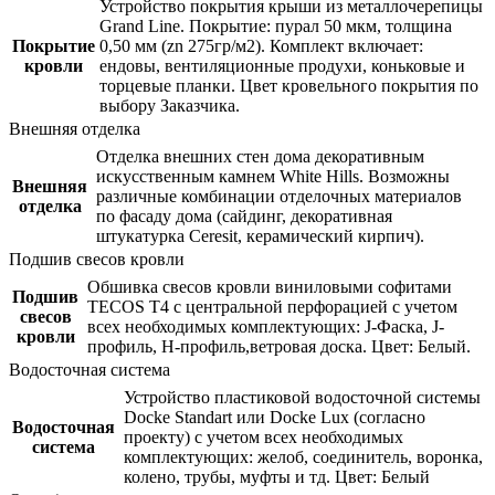
Устройство покрытия крыши из металлочерепицы
Grand Line. Покрытие: пурал 50 мкм, толщина
Покрытие
0,50 мм (zn 275гр/м2). Комплект включает:
кровли
ендовы, вентиляционные продухи, коньковые и
торцевые планки. Цвет кровельного покрытия по
выбору Заказчика.
Внешняя отделка
Отделка внешних стен дома декоративным
искусственным камнем White Hills. Возможны
Внешняя
различные комбинации отделочных материалов
отделка
по фасаду дома (сайдинг, декоративная
штукатурка Ceresit, керамический кирпич).
Подшив свесов кровли
Обшивка свесов кровли виниловыми софитами
Подшив
TECOS Т4 с центральной перфорацией с учетом
свесов
всех необходимых комплектующих: J-Фаска, J-
кровли
профиль, Н-профиль,ветровая доска. Цвет: Белый.
Водосточная система
Устройство пластиковой водосточной системы
Docke Standart или Docke Lux (согласно
Водосточная
проекту) с учетом всех необходимых
система
комплектующих: желоб, соединитель, воронка,
колено, трубы, муфты и тд. Цвет: Белый