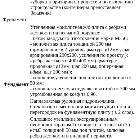
-уборка территории в процессе и по окончанию
строительства (контейнеры предоставляет
Заказчик)
Фундамент
Утепленная монолитная ж/б плита с ребрами
жесткости на песчаной подушке:
- бетон заводского изготовления марки М350;
- монолитная плита толщиной 200 мм
(армирование в 2 уровня,арматура ø12мм , шаг
армирования 200х200, усиления по проекту );
- ребра жесткости 400х400 мм (арматура:
продольная ø12мм, шаг 200 мм; поперечная
ø8мм, шаг 200 мм );
- сплошное утепление под плитой толщиной от
50 мм;
Фундамент
- сплошная песчаная подушка высотой от 300 мм
утромбованная до коэф-та 0,96.
Наплавляемая рулонная гидроизоляция
Стеклоизол в местах опирания несущих стен и
перегородок на фундаментную плиту ( в 2 слоя).
Сплошное утепление экструдированным
пенополистиролом Техноплекс плотностью 35
кг/м3 толщиной 50 мм под плитой, включая
ребра жесткости и внешний периметр.