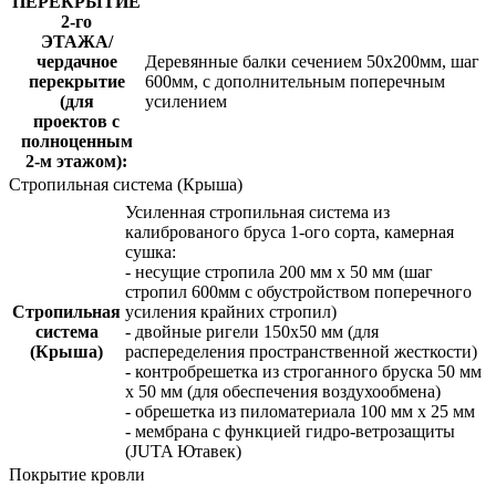
ПЕРЕКРЫТИЕ
2-го
ЭТАЖА/
чердачное
Деревянные балки сечением 50х200мм, шаг
перекрытие
600мм, с дополнительным поперечным
(для
усилением
проектов с
полноценным
2-м этажом):
Стропильная система (Крыша)
Усиленная стропильная система из
калиброваного бруса 1-ого сорта, камерная
сушка:
- несущие стропила 200 мм x 50 мм (шаг
стропил 600мм с обустройством поперечного
Стропильная
усиления крайних стропил)
система
- двойные ригели 150х50 мм (для
(Крыша)
распеределения пространственной жесткости)
- контробрешетка из строганного бруска 50 мм
x 50 мм (для обеспечения воздухообмена)
- обрешетка из пиломатериала 100 мм x 25 мм
- мембрана с функцией гидро-ветрозащиты
(JUTA Ютавек)
Покрытие кровли