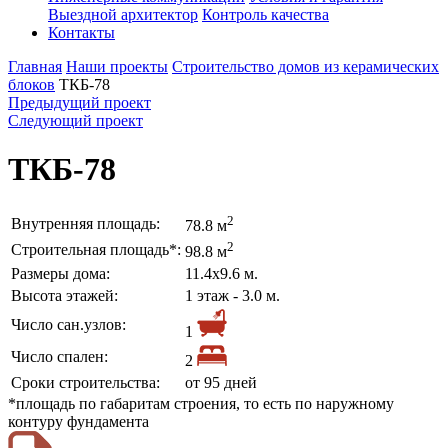
Выездной архитектор
Контроль качества
Контакты
Главная
Наши проекты
Строительство домов из керамических
блоков
ТКБ-78
Предыдущий проект
Следующий проект
ТКБ-78
2
Внутренняя площадь:
78.8 м
2
Строительная площадь*:
98.8 м
Размеры дома:
11.4х9.6 м.
Высота этажей:
1 этаж - 3.0 м.
Число сан.узлов:
1
Число спален:
2
Сроки строительства:
от 95 дней
*площадь по габаритам строения, то есть по наружному
контуру фундамента