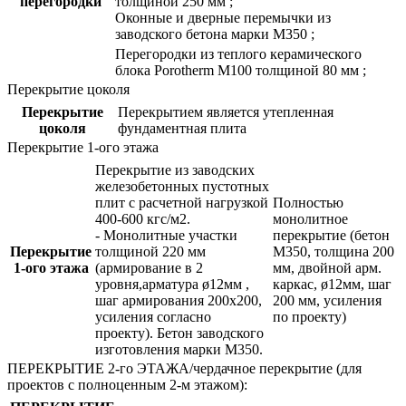
перегородки
толщиной 250 мм ;
Оконные и дверные перемычки из
заводского бетона марки М350 ;
Перегородки из теплого керамического
блока Porotherm М100 толщиной 80 мм ;
Перекрытие цоколя
Перекрытие
Перекрытием является утепленная
цоколя
фундаментная плита
Перекрытие 1-ого этажа
Перекрытие из заводских
железобетонных пустотных
плит с расчетной нагрузкой
Полностью
400-600 кгс/м2.
монолитное
- Монолитные участки
перекрытие (бетон
Перекрытие
толщиной 220 мм
М350, толщина 200
1-ого этажа
(армирование в 2
мм, двойной арм.
уровня,арматура ø12мм ,
каркас, ø12мм, шаг
шаг армирования 200х200,
200 мм, усиления
усиления согласно
по проекту)
проекту). Бетон заводского
изготовления марки М350.
ПЕРЕКРЫТИЕ 2-го ЭТАЖА/чердачное перекрытие (для
проектов с полноценным 2-м этажом):