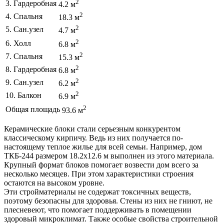
2
3. Гардеробная
4.2 м
2
4. Спальня
18.3 м
2
5. Сан.узел
4.7 м
2
6. Холл
6.8 м
2
7. Спальня
15.3 м
2
8. Гардеробная
6.8 м
2
9. Сан.узел
6.2 м
2
10. Балкон
6.9 м
2
Общая площадь
93.6 м
Керамические блоки стали серьезным конкурентом
классическому кирпичу. Ведь из них получается по-
настоящему теплое жилье для всей семьи. Например, дом
ТКБ-244 размером 18.2х12.6 м выполнен из этого материала.
Крупный формат блоков помогает возвести дом всего за
несколько месяцев. При этом характеристики строения
остаются на высоком уровне.
Эти стройматериалы не содержат токсичных веществ,
поэтому безопасны для здоровья. Стены из них не гниют, не
плесневеют, что помогает поддерживать в помещении
здоровый микроклимат. Также особые свойства строительной