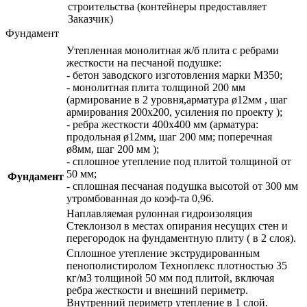
строительства (контейнеры предоставляет
Заказчик)
Фундамент
Утепленная монолитная ж/б плита с ребрами
жесткости на песчаной подушке:
- бетон заводского изготовления марки М350;
- монолитная плита толщиной 200 мм
(армирование в 2 уровня,арматура ø12мм , шаг
армирования 200х200, усиления по проекту );
- ребра жесткости 400х400 мм (арматура:
продольная ø12мм, шаг 200 мм; поперечная
ø8мм, шаг 200 мм );
- сплошное утепление под плитой толщиной от
50 мм;
Фундамент
- сплошная песчаная подушка высотой от 300 мм
утромбованная до коэф-та 0,96.
Наплавляемая рулонная гидроизоляция
Стеклоизол в местах опирания несущих стен и
перегородок на фундаментную плиту ( в 2 слоя).
Сплошное утепление экструдированным
пенополистиролом Техноплекс плотностью 35
кг/м3 толщиной 50 мм под плитой, включая
ребра жесткости и внешний периметр.
Внутренний периметр утепление в 1 слой.