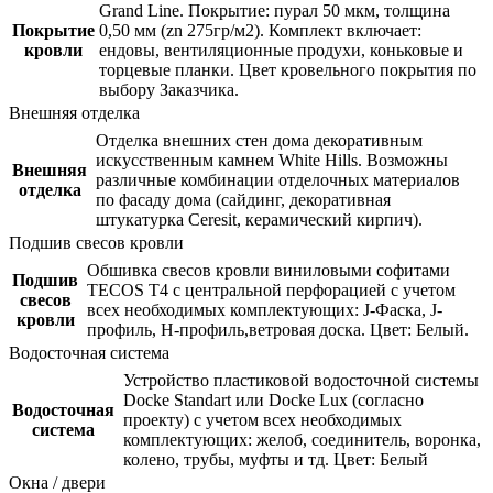
Grand Line. Покрытие: пурал 50 мкм, толщина
Покрытие
0,50 мм (zn 275гр/м2). Комплект включает:
кровли
ендовы, вентиляционные продухи, коньковые и
торцевые планки. Цвет кровельного покрытия по
выбору Заказчика.
Внешняя отделка
Отделка внешних стен дома декоративным
искусственным камнем White Hills. Возможны
Внешняя
различные комбинации отделочных материалов
отделка
по фасаду дома (сайдинг, декоративная
штукатурка Ceresit, керамический кирпич).
Подшив свесов кровли
Обшивка свесов кровли виниловыми софитами
Подшив
TECOS Т4 с центральной перфорацией с учетом
свесов
всех необходимых комплектующих: J-Фаска, J-
кровли
профиль, Н-профиль,ветровая доска. Цвет: Белый.
Водосточная система
Устройство пластиковой водосточной системы
Docke Standart или Docke Lux (согласно
Водосточная
проекту) с учетом всех необходимых
система
комплектующих: желоб, соединитель, воронка,
колено, трубы, муфты и тд. Цвет: Белый
Окна / двери