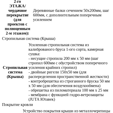
2-го
ЭТАЖА/
чердачное
Деревянные балки сечением 50х200мм, шаг
перекрытие
600мм, с дополнительным поперечным
(для
усилением
проектов с
полноценным
2-м этажом):
Стропильная система (Крыша)
Усиленная стропильная система из
калиброваного бруса 1-ого сорта, камерная
сушка:
- несущие стропила 200 мм x 50 мм (шаг
стропил 600мм с обустройством поперечного
Стропильная
усиления крайних стропил)
система
- двойные ригели 150х50 мм (для
(Крыша)
распеределения пространственной жесткости)
- контробрешетка из строганного бруска 50 мм
x 50 мм (для обеспечения воздухообмена)
- обрешетка из пиломатериала 100 мм x 25 мм
- мембрана с функцией гидро-ветрозащиты
(JUTA Ютавек)
Покрытие кровли
Устройство покрытия крыши из металлочерепицы