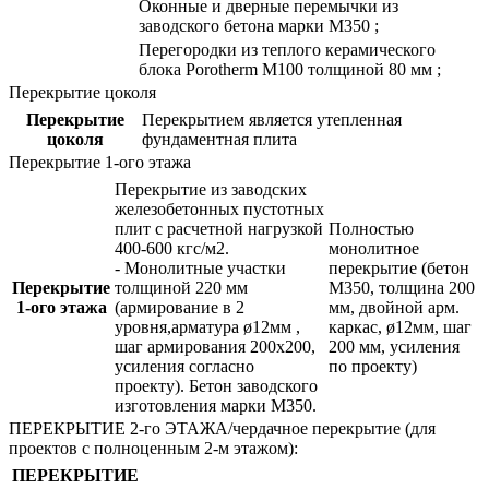
Оконные и дверные перемычки из
заводского бетона марки М350 ;
Перегородки из теплого керамического
блока Porotherm М100 толщиной 80 мм ;
Перекрытие цоколя
Перекрытие
Перекрытием является утепленная
цоколя
фундаментная плита
Перекрытие 1-ого этажа
Перекрытие из заводских
железобетонных пустотных
плит с расчетной нагрузкой
Полностью
400-600 кгс/м2.
монолитное
- Монолитные участки
перекрытие (бетон
Перекрытие
толщиной 220 мм
М350, толщина 200
1-ого этажа
(армирование в 2
мм, двойной арм.
уровня,арматура ø12мм ,
каркас, ø12мм, шаг
шаг армирования 200х200,
200 мм, усиления
усиления согласно
по проекту)
проекту). Бетон заводского
изготовления марки М350.
ПЕРЕКРЫТИЕ 2-го ЭТАЖА/чердачное перекрытие (для
проектов с полноценным 2-м этажом):
ПЕРЕКРЫТИЕ