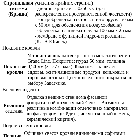
Стропильная
усиления крайних стропил)
система
- двойные ригели 150х50 мм (для
(Крыша)
распеределения пространственной жесткости)
- контробрешетка из строганного бруска 50 мм
x 50 мм (для обеспечения воздухообмена)
- обрешетка из пиломатериала 100 мм x 25 мм
- мембрана с функцией гидро-ветрозащиты
(JUTA Ютавек)
Покрытие кровли
Устройство покрытия крыши из металлочерепицы
Grand Line. Покрытие: пурал 50 мкм, толщина
Покрытие
0,50 мм (zn 275гр/м2). Комплект включает:
кровли
ендовы, вентиляционные продухи, коньковые и
торцевые планки. Цвет кровельного покрытия по
выбору Заказчика.
Внешняя отделка
Отделка внешних стен дома фасадной
декоративной штукатуркой Ceresit. Возможны
Внешняя
различные комбинации отделочных материалов
отделка
по фасаду дома (сайдинг, искусственный камень,
керамический кирпич).
Подшив свесов кровли
Обшивка свесов кровли виниловыми софитами
Подшив