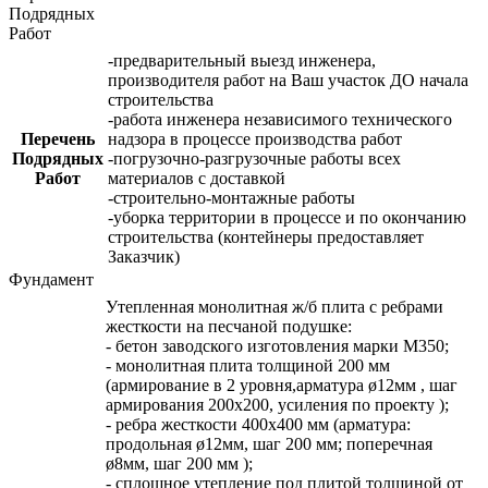
Подрядных
Работ
-предварительный выезд инженера,
производителя работ на Ваш участок ДО начала
строительства
-работа инженера независимого технического
Перечень
надзора в процессе производства работ
Подрядных
-погрузочно-разгрузочные работы всех
Работ
материалов с доставкой
-строительно-монтажные работы
-уборка территории в процессе и по окончанию
строительства (контейнеры предоставляет
Заказчик)
Фундамент
Утепленная монолитная ж/б плита с ребрами
жесткости на песчаной подушке:
- бетон заводского изготовления марки М350;
- монолитная плита толщиной 200 мм
(армирование в 2 уровня,арматура ø12мм , шаг
армирования 200х200, усиления по проекту );
- ребра жесткости 400х400 мм (арматура:
продольная ø12мм, шаг 200 мм; поперечная
ø8мм, шаг 200 мм );
- сплошное утепление под плитой толщиной от