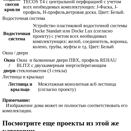
TECOS Т4 с центральной перфорацией с учетом
свесов
всех необходимых комплектующих: J-Фаска, J-
кровли
профиль, Н-профиль,ветровая доска. Цвет: Белый.
Водосточная система
Устройство пластиковой водосточной системы
Docke Standart или Docke Lux (согласно
Водосточная
проекту) с учетом всех необходимых
система
комплектующих: желоб, соединитель, воронка,
колено, трубы, муфты и тд. Цвет: Белый
Окна / двери
Окна
Окна и балконные двери ПВХ, профиль REHAU
/
BLITZ с двухкамерным энергосберегающим
двери
стеклопакетом (3 стекла)
Лестница и крыльцо
Лестница и
Межэтажная монолитная ж/б лестница
крыльцо
(согласно проекту)
Примечание:
Изображение дома может не полностью соответствовать его
комплектации.
Посмотрите еще проекты из этой же
категории