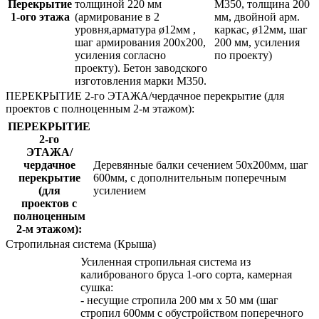
Перекрытие
толщиной 220 мм
М350, толщина 200
1-ого этажа
(армирование в 2
мм, двойной арм.
уровня,арматура ø12мм ,
каркас, ø12мм, шаг
шаг армирования 200х200,
200 мм, усиления
усиления согласно
по проекту)
проекту). Бетон заводского
изготовления марки М350.
ПЕРЕКРЫТИЕ 2-го ЭТАЖА/чердачное перекрытие (для
проектов с полноценным 2-м этажом):
ПЕРЕКРЫТИЕ
2-го
ЭТАЖА/
чердачное
Деревянные балки сечением 50х200мм, шаг
перекрытие
600мм, с дополнительным поперечным
(для
усилением
проектов с
полноценным
2-м этажом):
Стропильная система (Крыша)
Усиленная стропильная система из
калиброваного бруса 1-ого сорта, камерная
сушка:
- несущие стропила 200 мм x 50 мм (шаг
стропил 600мм с обустройством поперечного