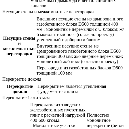
монтаж шахт дымохода и вентиляционных
каналов.
Несущие стены и межкомнатные перегородки
Внешние несущие стены из армированного
газобетенного блока D500 толщиной 400
мм ; монолитные перемычки с U-блоком; ж/
б монолитный пояс (согласно проекту)
Несущие стены
утепленный с доборным блоком.
и
Внутренние несущие стены из
межкомнатные
армированного газобетонного блока D500
перегородки
толщиной 300 мм; ж/б дверные перемычки;
монолитный ж/б пояс (согласно проекту)
Перегородки из газобетонных блоков D500
толщиной 100 мм
Перекрытие цоколя
Перекрытие
Перекрытием является утепленная
цоколя
фундаментная плита
Перекрытие 1-ого этажа
Перекрытие из заводских
железобетонных пустотных
плит с расчетной нагрузкой
Полностью
400-600 кгс/м2.
монолитное
- Монолитные участки
перекрытие (бетон