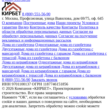
8 (800) 551-56-90
г. Москва, Профсоюзная, улица Вавилова, дом 69/75, оф. 645
О компании
Построенные дома
Наши проекты
Условия и
гарантии
Видео
Контроль качества
Контакты
Политика в
области обработки персональных данных
Согласие на
обработку персональных данных
Согласие на получение
рекламных и информационных рассылок
Дома из газобетона
Одноэтажные дома из газобетона
Двухэтажные дома из газобетона
Дома из газобетона с
мансардой
Дома из газобетона с гаражом
Дома из газобетона с
терассой
Дома из газобетона с балконом
Дома из керамблоков
Одноэтажные дома из керамблоков
Двухэтажные дома из керамблоков
Дома из керамблоков с
мансардой
Дома из керамоблоков с гаражом
Дома из
керамоблоков с терассой
Дома из керамоблоков с балконом
8 (800) 551-56-90
Заказать звонок
ИНН 9701100137 ОГРН 1187746151856
© 2026 Компания «КИРБЕТ». Проектирование и
строительство. Все права защищены
Нажмите “ОК”, если вы соглашаетесь с
условиями
обработки
cookie и ваших данных о поведении на сайте, необходимых
для аналитики. Запретить обработку можно cookie можете