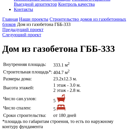
Выездной архитектор
Контроль качества
Контакты
Главная
Наши проекты
Строительство домов из газобетонных
блоков
Дом из газобетона ГББ-333
Предыдущий проект
Следующий проект
Дом из газобетона ГББ-333
2
Внутренняя площадь:
333.1 м
2
Строительная площадь*:
404.7 м
Размеры дома:
23.2х12.3 м.
1 этаж - 3.0 м.
Высота этажей:
2 этаж - 2.8 м.
Число сан.узлов:
5
Число спален:
5
Сроки строительства:
от 180 дней
*площадь по габаритам строения, то есть по наружному
контуру фундамента