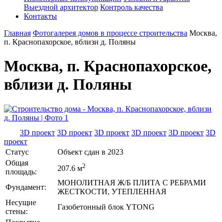
Выездной архитектор
Контроль качества
Контакты
Главная
Фотогалерея домов в процессе строительства
Москва,
п. Краснопахорское, вблизи д. Поляны
Москва, п. Краснопахорское,
вблизи д. Поляны
3D проект
3D проект
3D проект
3D проект
3D проект
3D
проект
Статус
Объект сдан в 2023
Общая
2
207.6 м
площадь:
МОНОЛИТНАЯ Ж/Б ПЛИТА С РЕБРАМИ
Фундамент:
ЖЕСТКОСТИ, УТЕПЛЕННАЯ
Несущие
Газобетонный блок YTONG
стены: