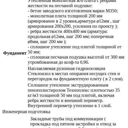
Утепленная монолитная ж/б плита с ребрами
жесткости на песчаной подушке:
- бетон заводского изготовления марки М350;
- монолитная плита толщиной 200 мм
(армирование в 2 уровня,арматура ø12мм , шаг
армирования 200х200, усиления по проекту );
- ребра жесткости 400х400 мм (арматура:
продольная ø12мм, шаг 200 мм; поперечная
ø8мм, шаг 200 мм );
- сплошное утепление под плитой толщиной от
50 мм;
Фундамент
- сплошная песчаная подушка высотой от 300 мм
утромбованная до коэф-та 0,96.
Наплавляемая рулонная гидроизоляция
Стеклоизол в местах опирания несущих стен и
перегородок на фундаментную плиту ( в 2 слоя).
Сплошное утепление экструдированным
пенополистиролом Техноплекс плотностью 35
кг/м3 толщиной 50 мм под плитой, включая
ребра жесткости и внешний периметр.
Внутренний периметр утепление в 1 слой.
Инженерная подготовка
Закладные трубы под коммуникации (
прокладка под пятном застройки и отвод за