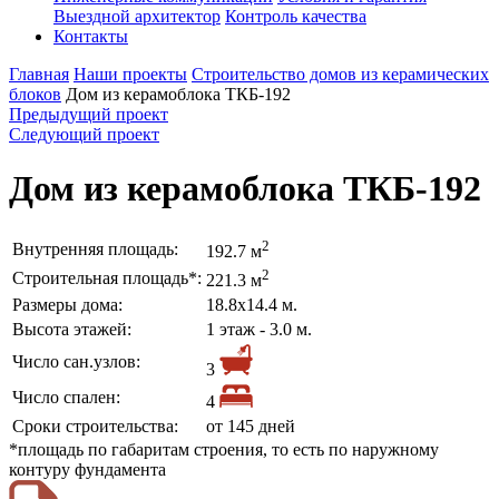
Выездной архитектор
Контроль качества
Контакты
Главная
Наши проекты
Строительство домов из керамических
блоков
Дом из керамоблока ТКБ-192
Предыдущий проект
Следующий проект
Дом из керамоблока ТКБ-192
2
Внутренняя площадь:
192.7 м
2
Строительная площадь*:
221.3 м
Размеры дома:
18.8х14.4 м.
Высота этажей:
1 этаж - 3.0 м.
Число сан.узлов:
3
Число спален:
4
Сроки строительства:
от 145 дней
*площадь по габаритам строения, то есть по наружному
контуру фундамента