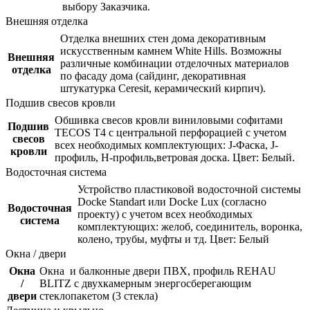
выбору Заказчика.
Внешняя отделка
Отделка внешних стен дома декоративным
искусственным камнем White Hills. Возможны
Внешняя
различные комбинации отделочных материалов
отделка
по фасаду дома (сайдинг, декоративная
штукатурка Ceresit, керамический кирпич).
Подшив свесов кровли
Обшивка свесов кровли виниловыми софитами
Подшив
TECOS Т4 с центральной перфорацией с учетом
свесов
всех необходимых комплектующих: J-Фаска, J-
кровли
профиль, Н-профиль,ветровая доска. Цвет: Белый.
Водосточная система
Устройство пластиковой водосточной системы
Docke Standart или Docke Lux (согласно
Водосточная
проекту) с учетом всех необходимых
система
комплектующих: желоб, соединитель, воронка,
колено, трубы, муфты и тд. Цвет: Белый
Окна / двери
Окна
Окна и балконные двери ПВХ, профиль REHAU
/
BLITZ с двухкамерным энергосберегающим
двери
стеклопакетом (3 стекла)