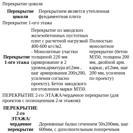
Перекрытие цоколя
Перекрытие
Перекрытием является утепленная
цоколя
фундаментная плита
Перекрытие 1-ого этажа
Перекрытие из заводских
железобетонных пустотных
плит с расчетной нагрузкой
Полностью
400-600 кгс/м2.
монолитное
- Монолитные участки
перекрытие (бетон
Перекрытие
толщиной 220 мм
М350, толщина 200
1-ого этажа
(армирование в 2
мм, двойной арм.
уровня,арматура ø12мм ,
каркас, ø12мм, шаг
шаг армирования 200х200,
200 мм, усиления
усиления согласно
по проекту)
проекту). Бетон заводского
изготовления марки М350.
ПЕРЕКРЫТИЕ 2-го ЭТАЖА/чердачное перекрытие (для
проектов с полноценным 2-м этажом):
ПЕРЕКРЫТИЕ
2-го
ЭТАЖА/
чердачное
Деревянные балки сечением 50х200мм, шаг
перекрытие
600мм, с дополнительным поперечным