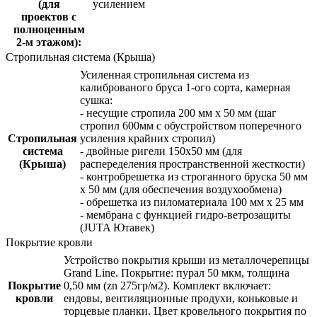
(для
усилением
проектов с
полноценным
2-м этажом):
Стропильная система (Крыша)
Усиленная стропильная система из
калиброваного бруса 1-ого сорта, камерная
сушка:
- несущие стропила 200 мм x 50 мм (шаг
стропил 600мм с обустройством поперечного
Стропильная
усиления крайних стропил)
система
- двойные ригели 150х50 мм (для
(Крыша)
распеределения пространственной жесткости)
- контробрешетка из строганного бруска 50 мм
x 50 мм (для обеспечения воздухообмена)
- обрешетка из пиломатериала 100 мм x 25 мм
- мембрана с функцией гидро-ветрозащиты
(JUTA Ютавек)
Покрытие кровли
Устройство покрытия крыши из металлочерепицы
Grand Line. Покрытие: пурал 50 мкм, толщина
Покрытие
0,50 мм (zn 275гр/м2). Комплект включает:
кровли
ендовы, вентиляционные продухи, коньковые и
торцевые планки. Цвет кровельного покрытия по