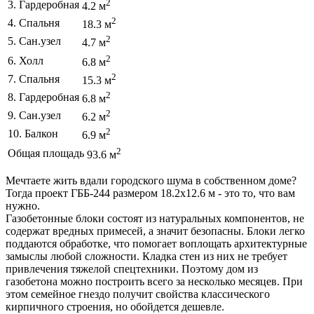
2
3. Гардеробная
4.2 м
2
4. Спальня
18.3 м
2
5. Сан.узел
4.7 м
2
6. Холл
6.8 м
2
7. Спальня
15.3 м
2
8. Гардеробная
6.8 м
2
9. Сан.узел
6.2 м
2
10. Балкон
6.9 м
2
Общая площадь
93.6 м
Мечтаете жить вдали городского шума в собственном доме?
Тогда проект ГББ-244 размером 18.2х12.6 м - это то, что вам
нужно.
Газобетонные блоки состоят из натуральных компонентов, не
содержат вредных примесей, а значит безопасны. Блоки легко
поддаются обработке, что помогает воплощать архитектурные
замыслы любой сложности. Кладка стен из них не требует
привлечения тяжелой спецтехники. Поэтому дом из
газобетона можно построить всего за несколько месяцев. При
этом семейное гнездо получит свойства классического
кирпичного строения, но обойдется дешевле.