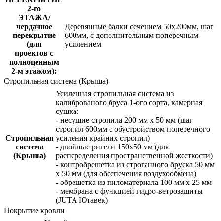
2-го
ЭТАЖА/
чердачное
Деревянные балки сечением 50х200мм, шаг
перекрытие
600мм, с дополнительным поперечным
(для
усилением
проектов с
полноценным
2-м этажом):
Стропильная система (Крыша)
Усиленная стропильная система из
калиброваного бруса 1-ого сорта, камерная
сушка:
- несущие стропила 200 мм x 50 мм (шаг
стропил 600мм с обустройством поперечного
Стропильная
усиления крайних стропил)
система
- двойные ригели 150х50 мм (для
(Крыша)
распеределения пространственной жесткости)
- контробрешетка из строганного бруска 50 мм
x 50 мм (для обеспечения воздухообмена)
- обрешетка из пиломатериала 100 мм x 25 мм
- мембрана с функцией гидро-ветрозащиты
(JUTA Ютавек)
Покрытие кровли