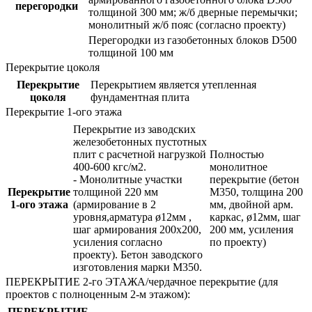
перегородки
толщиной 300 мм; ж/б дверные перемычки;
монолитный ж/б пояс (согласно проекту)
Перегородки из газобетонных блоков D500
толщиной 100 мм
Перекрытие цоколя
Перекрытие
Перекрытием является утепленная
цоколя
фундаментная плита
Перекрытие 1-ого этажа
Перекрытие из заводских
железобетонных пустотных
плит с расчетной нагрузкой
Полностью
400-600 кгс/м2.
монолитное
- Монолитные участки
перекрытие (бетон
Перекрытие
толщиной 220 мм
М350, толщина 200
1-ого этажа
(армирование в 2
мм, двойной арм.
уровня,арматура ø12мм ,
каркас, ø12мм, шаг
шаг армирования 200х200,
200 мм, усиления
усиления согласно
по проекту)
проекту). Бетон заводского
изготовления марки М350.
ПЕРЕКРЫТИЕ 2-го ЭТАЖА/чердачное перекрытие (для
проектов с полноценным 2-м этажом):
ПЕРЕКРЫТИЕ