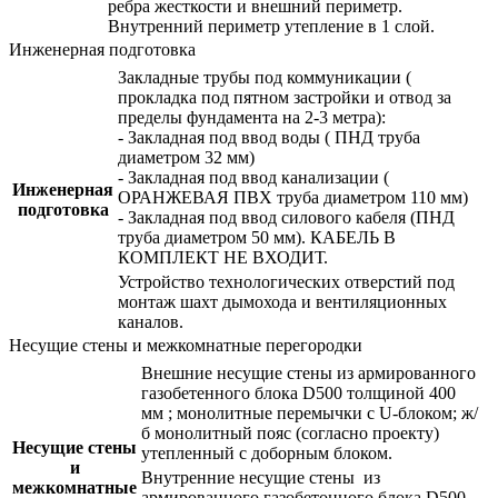
ребра жесткости и внешний периметр.
Внутренний периметр утепление в 1 слой.
Инженерная подготовка
Закладные трубы под коммуникации (
прокладка под пятном застройки и отвод за
пределы фундамента на 2-3 метра):
- Закладная под ввод воды ( ПНД труба
диаметром 32 мм)
- Закладная под ввод канализации (
Инженерная
ОРАНЖЕВАЯ ПВХ труба диаметром 110 мм)
подготовка
- Закладная под ввод силового кабеля (ПНД
труба диаметром 50 мм). КАБЕЛЬ В
КОМПЛЕКТ НЕ ВХОДИТ.
Устройство технологических отверстий под
монтаж шахт дымохода и вентиляционных
каналов.
Несущие стены и межкомнатные перегородки
Внешние несущие стены из армированного
газобетенного блока D500 толщиной 400
мм ; монолитные перемычки с U-блоком; ж/
б монолитный пояс (согласно проекту)
Несущие стены
утепленный с доборным блоком.
и
Внутренние несущие стены из
межкомнатные
армированного газобетонного блока D500