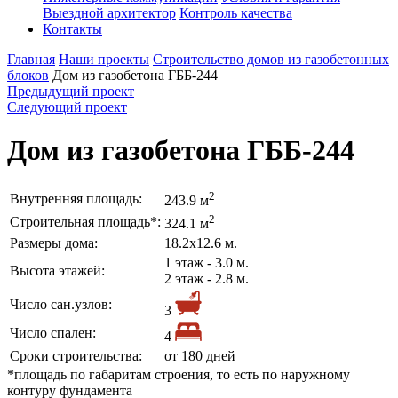
Выездной архитектор
Контроль качества
Контакты
Главная
Наши проекты
Строительство домов из газобетонных
блоков
Дом из газобетона ГББ-244
Предыдущий проект
Следующий проект
Дом из газобетона ГББ-244
2
Внутренняя площадь:
243.9 м
2
Строительная площадь*:
324.1 м
Размеры дома:
18.2х12.6 м.
1 этаж - 3.0 м.
Высота этажей:
2 этаж - 2.8 м.
Число сан.узлов:
3
Число спален:
4
Сроки строительства:
от 180 дней
*площадь по габаритам строения, то есть по наружному
контуру фундамента