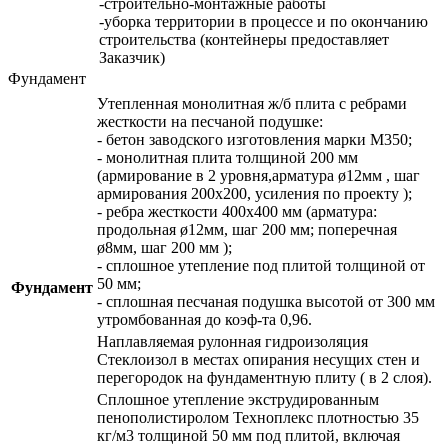
-строительно-монтажные работы
-уборка территории в процессе и по окончанию
строительства (контейнеры предоставляет
Заказчик)
Фундамент
Утепленная монолитная ж/б плита с ребрами
жесткости на песчаной подушке:
- бетон заводского изготовления марки М350;
- монолитная плита толщиной 200 мм
(армирование в 2 уровня,арматура ø12мм , шаг
армирования 200х200, усиления по проекту );
- ребра жесткости 400х400 мм (арматура:
продольная ø12мм, шаг 200 мм; поперечная
ø8мм, шаг 200 мм );
- сплошное утепление под плитой толщиной от
50 мм;
Фундамент
- сплошная песчаная подушка высотой от 300 мм
утромбованная до коэф-та 0,96.
Наплавляемая рулонная гидроизоляция
Стеклоизол в местах опирания несущих стен и
перегородок на фундаментную плиту ( в 2 слоя).
Сплошное утепление экструдированным
пенополистиролом Техноплекс плотностью 35
кг/м3 толщиной 50 мм под плитой, включая