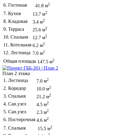
2
6. Гостиная
41.8 м
2
7. Кухня
13.7 м
2
8. Кладовая
3.4 м
2
9. Терраса
25.6 м
2
10. Спальня
12.7 м
2
11. Котельная
6.2 м
2
12. Лестница
7.0 м
2
Общая площадь
147.5 м
План 2 этажа
2
1. Лестница
7.0 м
2
2. Коридор
10.0 м
2
3. Спальня
21.2 м
2
4. Сан.узел
4.5 м
2
5. Сан.узел
2.3 м
2
6. Постирочная
4.6 м
2
7. Спальня
15.5 м
2