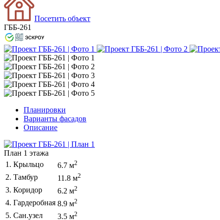
Посетить объект
ГББ-261
Планировки
Варианты фасадов
Описание
План 1 этажа
2
1. Крыльцо
6.7 м
2
2. Тамбур
11.8 м
2
3. Коридор
6.2 м
2
4. Гардеробная
8.9 м
2
5. Сан.узел
3.5 м