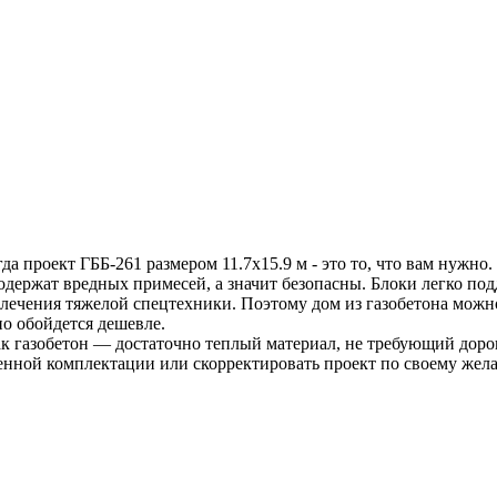
а проект ГББ-261 размером 11.7х15.9 м - это то, что вам нужно.
одержат вредных примесей, а значит безопасны. Блоки легко по
лечения тяжелой спецтехники. Поэтому дом из газобетона можно
но обойдется дешевле.
к газобетон — достаточно теплый материал, не требующий дорог
енной комплектации или скорректировать проект по своему жел