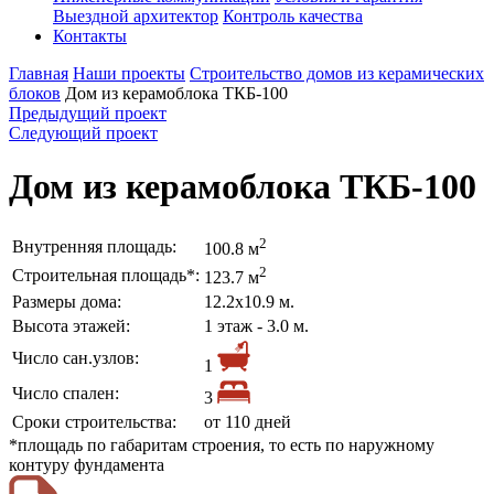
Выездной архитектор
Контроль качества
Контакты
Главная
Наши проекты
Строительство домов из керамических
блоков
Дом из керамоблока ТКБ-100
Предыдущий проект
Следующий проект
Дом из керамоблока ТКБ-100
2
Внутренняя площадь:
100.8 м
2
Строительная площадь*:
123.7 м
Размеры дома:
12.2х10.9 м.
Высота этажей:
1 этаж - 3.0 м.
Число сан.узлов:
1
Число спален:
3
Сроки строительства:
от 110 дней
*площадь по габаритам строения, то есть по наружному
контуру фундамента