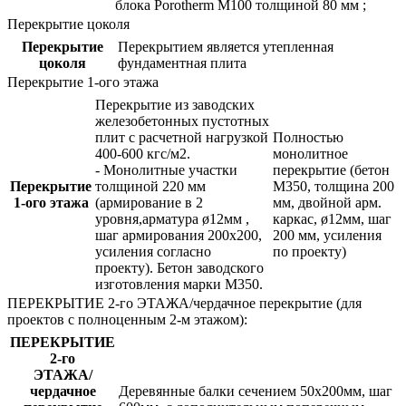
блока Porotherm М100 толщиной 80 мм ;
Перекрытие цоколя
Перекрытие
Перекрытием является утепленная
цоколя
фундаментная плита
Перекрытие 1-ого этажа
Перекрытие из заводских
железобетонных пустотных
плит с расчетной нагрузкой
Полностью
400-600 кгс/м2.
монолитное
- Монолитные участки
перекрытие (бетон
Перекрытие
толщиной 220 мм
М350, толщина 200
1-ого этажа
(армирование в 2
мм, двойной арм.
уровня,арматура ø12мм ,
каркас, ø12мм, шаг
шаг армирования 200х200,
200 мм, усиления
усиления согласно
по проекту)
проекту). Бетон заводского
изготовления марки М350.
ПЕРЕКРЫТИЕ 2-го ЭТАЖА/чердачное перекрытие (для
проектов с полноценным 2-м этажом):
ПЕРЕКРЫТИЕ
2-го
ЭТАЖА/
чердачное
Деревянные балки сечением 50х200мм, шаг