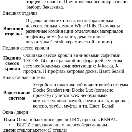
торцевые планки. Цвет кровельного покрытия по
выбору Заказчика.
Внешняя отделка
Отделка внешних стен дома декоративным
искусственным камнем White Hills. Возможны
Внешняя
различные комбинации отделочных материалов
отделка
по фасаду дома (сайдинг, декоративная
штукатурка Ceresit, керамический кирпич).
Подшив свесов кровли
Обшивка свесов кровли виниловыми софитами
Подшив
TECOS Т4 с центральной перфорацией с учетом
свесов
всех необходимых комплектующих: J-Фаска, J-
кровли
профиль, Н-профиль,ветровая доска. Цвет: Белый.
Водосточная система
Устройство пластиковой водосточной системы
Docke Standart или Docke Lux (согласно
Водосточная
проекту) с учетом всех необходимых
система
комплектующих: желоб, соединитель, воронка,
колено, трубы, муфты и тд. Цвет: Белый
Окна / двери
Окна
Окна и балконные двери ПВХ, профиль REHAU
/
BLITZ с двухкамерным энергосберегающим
двери
стеклопакетом (3 стекла)