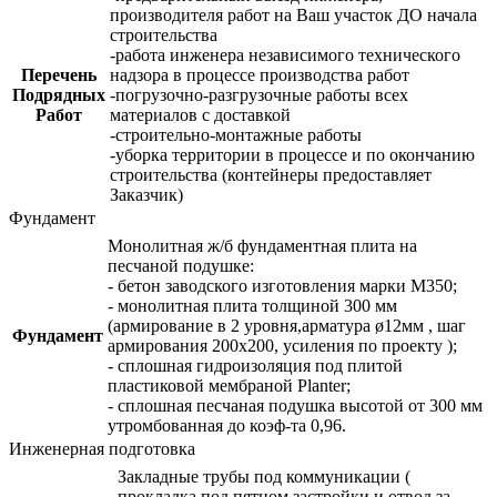
производителя работ на Ваш участок ДО начала
строительства
-работа инженера независимого технического
Перечень
надзора в процессе производства работ
Подрядных
-погрузочно-разгрузочные работы всех
Работ
материалов с доставкой
-строительно-монтажные работы
-уборка территории в процессе и по окончанию
строительства (контейнеры предоставляет
Заказчик)
Фундамент
Монолитная ж/б фундаментная плита на
песчаной подушке:
- бетон заводского изготовления марки М350;
- монолитная плита толщиной 300 мм
(армирование в 2 уровня,арматура ø12мм , шаг
Фундамент
армирования 200х200, усиления по проекту );
- сплошная гидроизоляция под плитой
пластиковой мембраной Planter;
- сплошная песчаная подушка высотой от 300 мм
утромбованная до коэф-та 0,96.
Инженерная подготовка
Закладные трубы под коммуникации (
прокладка под пятном застройки и отвод за