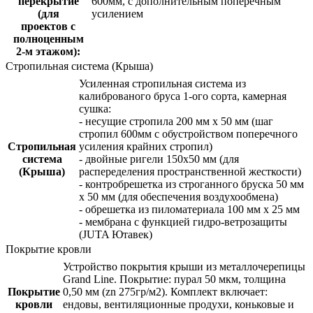
перекрытие
600мм, с дополнительным поперечным
(для
усилением
проектов с
полноценным
2-м этажом):
Стропильная система (Крыша)
Усиленная стропильная система из
калиброваного бруса 1-ого сорта, камерная
сушка:
- несущие стропила 200 мм x 50 мм (шаг
стропил 600мм с обустройством поперечного
Стропильная
усиления крайних стропил)
система
- двойные ригели 150х50 мм (для
(Крыша)
распеределения пространственной жесткости)
- контробрешетка из строганного бруска 50 мм
x 50 мм (для обеспечения воздухообмена)
- обрешетка из пиломатериала 100 мм x 25 мм
- мембрана с функцией гидро-ветрозащиты
(JUTA Ютавек)
Покрытие кровли
Устройство покрытия крыши из металлочерепицы
Grand Line. Покрытие: пурал 50 мкм, толщина
Покрытие
0,50 мм (zn 275гр/м2). Комплект включает:
кровли
ендовы, вентиляционные продухи, коньковые и