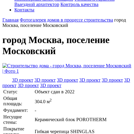
Выездной архитектор
Контроль качества
Контакты
Главная
Фотогалерея домов в процессе строительства
город
Москва, поселение Московский
город Москва, поселение
Московский
3D проект
3D проект
3D проект
3D проект
3D проект
3D
проект
3D проект
3D проект
Статус
Объект сдан в 2022
Общая
2
304.0 м
площадь:
Фундамент:
-
Несущие
Керамический блок POROTHERM
стены:
Покрытие
Гибкая черепица SHINGLAS