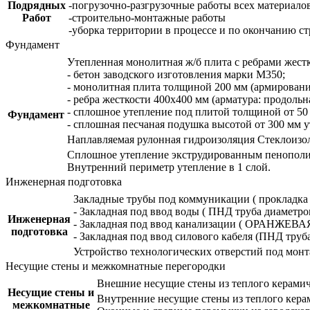
Подрядных
-погрузочно-разгрузочные работы всех материалов
Работ
-строительно-монтажные работы
-уборка территории в процессе и по окончанию ст
Фундамент
Утепленная монолитная ж/б плита с ребрами жест
- бетон заводского изготовления марки М350;
- монолитная плита толщиной 200 мм (армирование
- ребра жесткости 400х400 мм (арматура: продольн
- сплошное утепление под плитой толщиной от 50
Фундамент
- сплошная песчаная подушка высотой от 300 мм у
Наплавляемая рулонная гидроизоляция Стеклоизол 
Сплошное утепление экструдированным пенополис
Внутренний периметр утепление в 1 слой.
Инженерная подготовка
Закладные трубы под коммуникации ( прокладка п
- Закладная под ввод воды ( ПНД труба диаметро
Инженерная
- Закладная под ввод канализации ( ОРАНЖЕВА
подготовка
- Закладная под ввод силового кабеля (ПНД 
Устройство технологических отверстий под мон
Несущие стены и межкомнатные перегородки
Внешние несущие стены из теплого керамиче
Несущие стены и
Внутренние несущие стены из теплого кера
межкомнатные