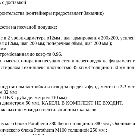
 с доставкой
роительства (контейнеры предоставляет Заказчик)
кости на песчаной подушке:
 в 2 уровня,арматура ø12мм , шаг армирования 200х200, усилени
ая ø12мм, шаг 200 мм; поперечная ø8мм, шаг 200 мм );
 мм;
тромбованная до коэф-та 0,96.
в местах опирания несущих стен и перегородок на фундаментную
тиролом Техноплекс плотностью 35 кг/м3 толщиной 50 мм под 
од пятном застройки и отвод за пределы фундамента на 2-3 мет
м 32 мм)
Я ПВХ труба диаметром 110 мм)
труба диаметром 50 мм). КАБЕЛЬ В КОМПЛЕКТ НЕ ВХОДИТ.
таж шахт дымохода и вентиляционных каналов.
ского блока Porotherm 380 thermo толщиной 380 мм ; Оконные и
мического блока Porotherm М100 толщиной 250 мм ;