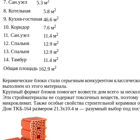
2
7. Сан.узел
5.3 м
2
8. Котельная
5.8 м
2
9. Кухня-гостиная
46.6 м
2
10. Коридор
7.6 м
2
11. Сан.узел
11.4 м
2
12. Спальня
12.9 м
2
13. Спальня
12.9 м
2
14. Тамбур
11.4 м
2
Общая площадь
162.9 м
Керамические блоки стали серьезным конкурентом классическом
выполнен из этого материала.
Крупный формат блоков помогает возвести дом всего за нескол
Эти стройматериалы не содержат токсичных веществ, поэтому 
микроклимат. Также особые свойства строительной керамики 
Дом ТКБ-164 размером 21.3х10.4 м — разумный выбор под пост