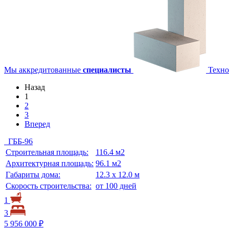
Мы аккредитованные
специалисты
Техно
Назад
1
2
3
Вперед
ГББ-96
Строительная площадь:
116.4 м2
Архитектурная площадь:
96.1 м2
Габариты дома:
12.3 х 12.0 м
Скорость строительства:
от 100 дней
1
3
5 956 000 ₽