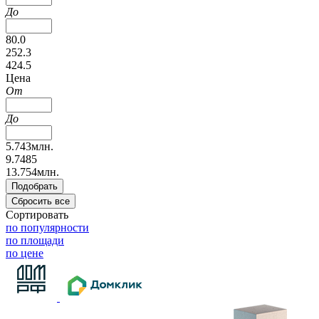
До
80.0
252.3
424.5
Цена
От
До
5.743млн.
9.7485
13.754млн.
Сортировать
по популярности
по площади
по цене