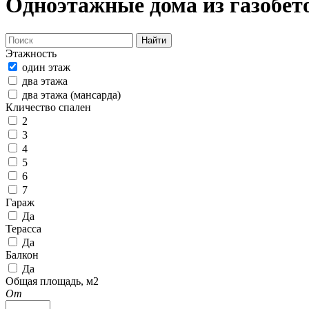
Одноэтажные дома из газобет
Найти
Этажность
один этаж
два этажа
два этажа (мансарда)
Кличество спален
2
3
4
5
6
7
Гараж
Да
Терасса
Да
Балкон
Да
Общая площадь, м2
От