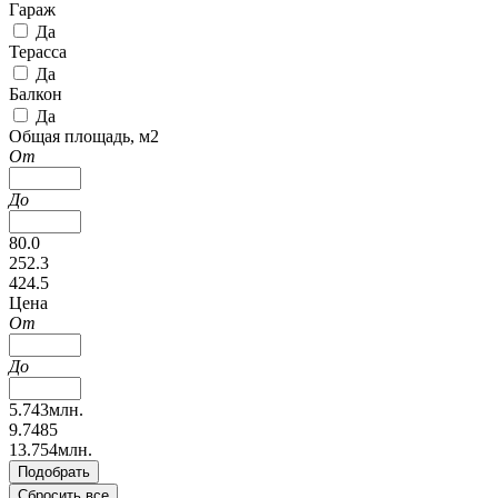
Гараж
Да
Терасса
Да
Балкон
Да
Общая площадь, м2
От
До
80.0
252.3
424.5
Цена
От
До
5.743млн.
9.7485
13.754млн.