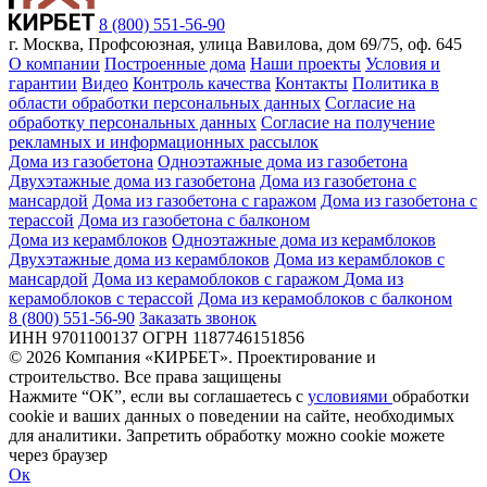
8 (800) 551-56-90
г. Москва, Профсоюзная, улица Вавилова, дом 69/75, оф. 645
О компании
Построенные дома
Наши проекты
Условия и
гарантии
Видео
Контроль качества
Контакты
Политика в
области обработки персональных данных
Согласие на
обработку персональных данных
Согласие на получение
рекламных и информационных рассылок
Дома из газобетона
Одноэтажные дома из газобетона
Двухэтажные дома из газобетона
Дома из газобетона с
мансардой
Дома из газобетона с гаражом
Дома из газобетона с
терассой
Дома из газобетона с балконом
Дома из керамблоков
Одноэтажные дома из керамблоков
Двухэтажные дома из керамблоков
Дома из керамблоков с
мансардой
Дома из керамоблоков с гаражом
Дома из
керамоблоков с терассой
Дома из керамоблоков с балконом
8 (800) 551-56-90
Заказать звонок
ИНН 9701100137 ОГРН 1187746151856
© 2026 Компания «КИРБЕТ». Проектирование и
строительство. Все права защищены
Нажмите “ОК”, если вы соглашаетесь с
условиями
обработки
cookie и ваших данных о поведении на сайте, необходимых
для аналитики. Запретить обработку можно cookie можете
через браузер
Ок