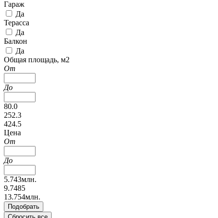
Гараж
Да
Терасса
Да
Балкон
Да
Общая площадь, м2
От
До
80.0
252.3
424.5
Цена
От
До
5.743млн.
9.7485
13.754млн.