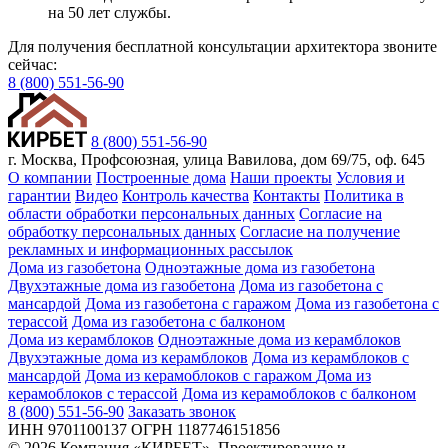
на 50 лет службы.
Для получения бесплатной консультации архитектора звоните
сейчас:
8 (800) 551-56-90
8 (800) 551-56-90
г. Москва, Профсоюзная, улица Вавилова, дом 69/75, оф. 645
О компании
Построенные дома
Наши проекты
Условия и
гарантии
Видео
Контроль качества
Контакты
Политика в
области обработки персональных данных
Согласие на
обработку персональных данных
Согласие на получение
рекламных и информационных рассылок
Дома из газобетона
Одноэтажные дома из газобетона
Двухэтажные дома из газобетона
Дома из газобетона с
мансардой
Дома из газобетона с гаражом
Дома из газобетона с
терассой
Дома из газобетона с балконом
Дома из керамблоков
Одноэтажные дома из керамблоков
Двухэтажные дома из керамблоков
Дома из керамблоков с
мансардой
Дома из керамоблоков с гаражом
Дома из
керамоблоков с терассой
Дома из керамоблоков с балконом
8 (800) 551-56-90
Заказать звонок
ИНН 9701100137 ОГРН 1187746151856
© 2026 Компания «КИРБЕТ». Проектирование и