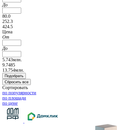
До
80.0
252.3
424.5
Цена
От
До
5.743млн.
9.7485
13.754млн.
Сортировать
по популярности
по площади
по цене