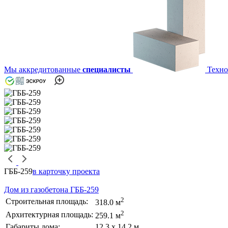
Мы аккредитованные
специалисты
Техно
ГББ-259
в карточку проекта
Дом из газобетона ГББ-259
2
Строительная площадь:
318.0 м
2
Архитектурная площадь:
259.1 м
Габариты дома:
12.3 х 14.2 м