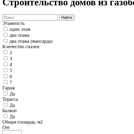
Строительство домов из газоб
Найти
Этажность
один этаж
два этажа
два этажа (мансарда)
Кличество спален
2
3
4
5
6
7
Гараж
Да
Терасса
Да
Балкон
Да
Общая площадь, м2
От