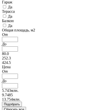
Гараж
Да
Терасса
Да
Балкон
Да
Общая площадь, м2
От
До
80.0
252.3
424.5
Цена
От
До
5.743млн.
9.7485
13.754млн.