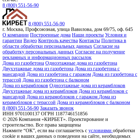
8 (800) 551-56-90
8 (800) 551-56-90
г. Москва, Профсоюзная, улица Вавилова, дом 69/75, оф. 645
О компании
Построенные дома
Наши проекты
Условия и
гарантии
Видео
Контроль качества
Контакты
Политика в
области обработки персональных данных
Согласие на
обработку персональных данных
Согласие на получение
рекламных и информационных рассылок
Дома из газобетона
Одноэтажные дома из газобетона
Двухэтажные дома из газобетона
Дома из газобетона с
мансардой
Дома из газобетона с гаражом
Дома из газобетона с
терассой
Дома из газобетона с балконом
Дома из керамблоков
Одноэтажные дома из керамблоков
Двухэтажные дома из керамблоков
Дома из керамблоков с
мансардой
Дома из керамоблоков с гаражом
Дома из
керамоблоков с терассой
Дома из керамоблоков с балконом
8 (800) 551-56-90
Заказать звонок
ИНН 9701100137 ОГРН 1187746151856
© 2026 Компания «КИРБЕТ». Проектирование и
строительство. Все права защищены
Нажмите “ОК”, если вы соглашаетесь с
условиями
обработки
cookie и ваших данных о поведении на сайте, необходимых