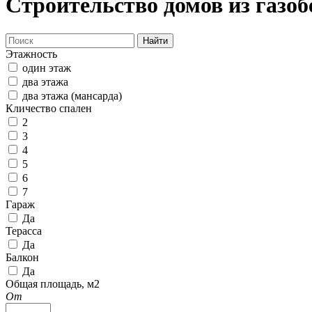
Строительство домов из газоб
Найти
Этажность
один этаж
два этажа
два этажа (мансарда)
Кличество спален
2
3
4
5
6
7
Гараж
Да
Терасса
Да
Балкон
Да
Общая площадь, м2
От