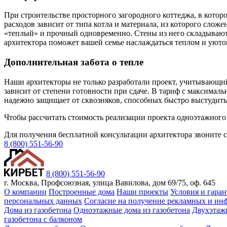
При строительстве просторного загородного коттеджа, в котор
расходов зависит от типа котла и материала, из которого слож
«теплый» и прочный одновременно. Стены из него складывают и
архитектора поможет вашей семье наслаждаться теплом и уютом 
Дополнительная забота о тепле
Наши архитекторы не только разработали проект, учитывающий 
зависит от степени готовности при сдаче. В тариф с максима
надежно защищает от сквозняков, способных быстро выстудить
Чтобы рассчитать стоимость реализации проекта одноэтажного 
Для получения бесплатной консультации архитектора звоните с
8 (800) 551-56-90
8 (800) 551-56-90
г. Москва, Профсоюзная, улица Вавилова, дом 69/75, оф. 645
О компании
Построенные дома
Наши проекты
Условия и гара
персональных данных
Согласие на получение рекламных и и
Дома из газобетона
Одноэтажные дома из газобетона
Двухэтажн
газобетона с балконом