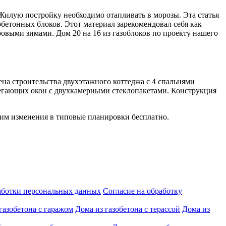
 Жилую постройку необходимо отапливать в морозы. Эта статья
обетонных блоков. Этот материал зарекомендовал себя как
овыми зимами. Дом 20 на 16 из газоблоков по проекту нашего
на строительства двухэтажного коттеджа с 4 спальнями
ерегающих окон с двухкамерными стеклопакетами. Конструкция
сим изменения в типовые планировки бесплатно.
аботки персональных данных
Согласие на обработку
газобетона с гаражом
Дома из газобетона с терассой
Дома из