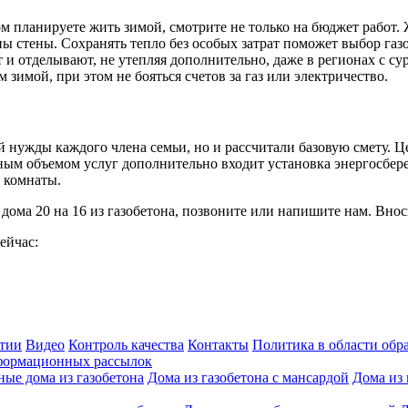
ом планируете жить зимой, смотрите не только на бюджет работ.
ены стены. Сохранять тепло без особых затрат поможет выбор газ
 отделывают, не утепляя дополнительно, даже в регионах с сур
зимой, при этом не бояться счетов за газ или электричество.
нужды каждого члена семьи, но и рассчитали базовую смету. Це
льным объемом услуг дополнительно входит установка энергосб
 комнаты.
дома 20 на 16 из газобетона, позвоните или напишите нам. Вно
ейчас:
нтии
Видео
Контроль качества
Контакты
Политика в области обр
нформационных рассылок
ые дома из газобетона
Дома из газобетона с мансардой
Дома из 