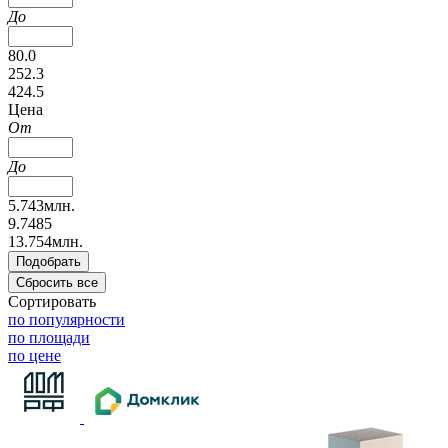
До
80.0
252.3
424.5
Цена
От
До
5.743млн.
9.7485
13.754млн.
Сортировать
по популярности
по площади
по цене