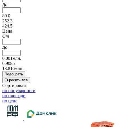
До
80.0
252.3
424.5
Цена
От
До
0.001млн.
6.9085
13.816млн.
Сортировать
по популярности
по площади
по цене