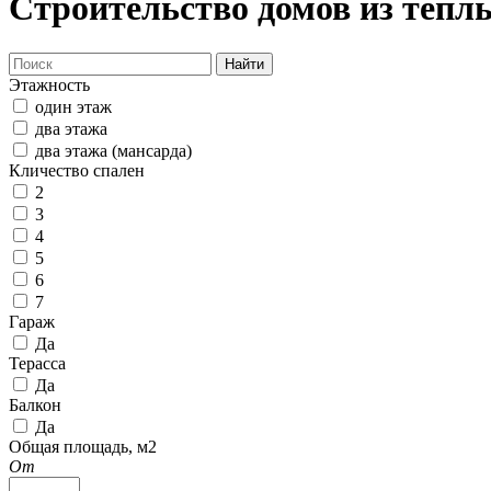
Строительство домов из теплы
Найти
Этажность
один этаж
два этажа
два этажа (мансарда)
Кличество спален
2
3
4
5
6
7
Гараж
Да
Терасса
Да
Балкон
Да
Общая площадь, м2
От