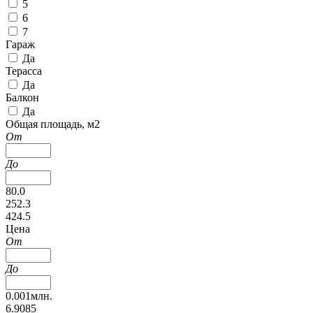
5
6
7
Гараж
Да
Терасса
Да
Балкон
Да
Общая площадь, м2
От
До
80.0
252.3
424.5
Цена
От
До
0.001млн.
6.9085