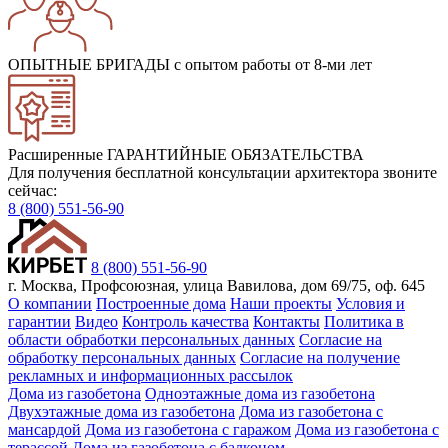
ОПЫТНЫЕ БРИГАДЫ
с опытом работы от 8-ми лет
Расширенные ГАРАНТИЙНЫЕ ОБЯЗАТЕЛЬСТВА
Для получения бесплатной консультации архитектора звоните
сейчас:
8 (800) 551-56-90
8 (800) 551-56-90
г. Москва, Профсоюзная, улица Вавилова, дом 69/75, оф. 645
О компании
Построенные дома
Наши проекты
Условия и
гарантии
Видео
Контроль качества
Контакты
Политика в
области обработки персональных данных
Согласие на
обработку персональных данных
Согласие на получение
рекламных и информационных рассылок
Дома из газобетона
Одноэтажные дома из газобетона
Двухэтажные дома из газобетона
Дома из газобетона с
мансардой
Дома из газобетона с гаражом
Дома из газобетона с
терассой
Дома из газобетона с балконом