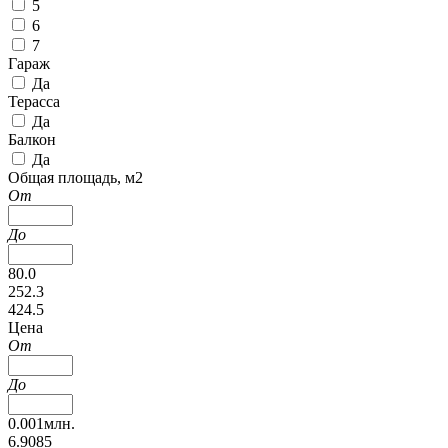
5
6
7
Гараж
Да
Терасса
Да
Балкон
Да
Общая площадь, м2
От
До
80.0
252.3
424.5
Цена
От
До
0.001млн.
6.9085