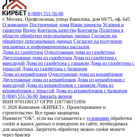
8 (800) 551-56-90
г. Москва, Профсоюзная, улица Вавилова, дом 69/75, оф. 645
О компании
Построенные дома
Наши проекты
Условия и
гарантии
Видео
Контроль качества
Контакты
Политика в
области обработки персональных данных
Согласие на
обработку персональных данных
Согласие на получение
рекламных и информационных рассылок
Дома из газобетона
Одноэтажные дома из газобетона
Двухэтажные дома из газобетона
Дома из газобетона с
мансардой
Дома из газобетона с гаражом
Дома из газобетона с
терассой
Дома из газобетона с балконом
Дома из керамблоков
Одноэтажные дома из керамблоков
Двухэтажные дома из керамблоков
Дома из керамблоков с
мансардой
Дома из керамоблоков с гаражом
Дома из
керамоблоков с терассой
Дома из керамоблоков с балконом
8 (800) 551-56-90
Заказать звонок
ИНН 9701100137 ОГРН 1187746151856
© 2026 Компания «КИРБЕТ». Проектирование и
строительство. Все права защищены
Нажмите “ОК”, если вы соглашаетесь с
условиями
обработки
cookie и ваших данных о поведении на сайте, необходимых
для аналитики. Запретить обработку можно cookie можете
через браузер