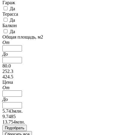
Гараж
Да
Терасса
Да
Балкон
Да
Общая площадь, м2
От
До
80.0
252.3
424.5
Цена
От
До
5.743млн.
9.7485
13.754млн.