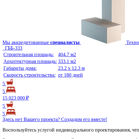
Мы аккредитованные
специалисты
Техно
ГББ-333
Строительная площадь:
404.7 м2
Архитектурная площадь:
333.1 м2
Габариты дома:
23.2 х 12.3 м
Скорость строительства:
от 180 дней
5
5
15 023 000 ₽
5
5
Здесь нет Вашего проекта? Создадим его вместе!
Воспользуйтесь услугой индивидуального проектирования, что