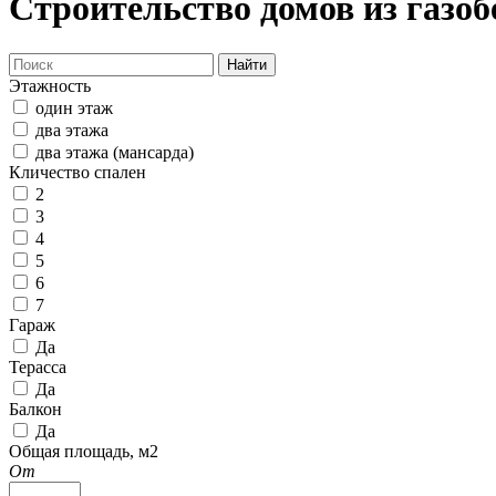
Строительство домов из газоб
Найти
Этажность
один этаж
два этажа
два этажа (мансарда)
Кличество спален
2
3
4
5
6
7
Гараж
Да
Терасса
Да
Балкон
Да
Общая площадь, м2
От