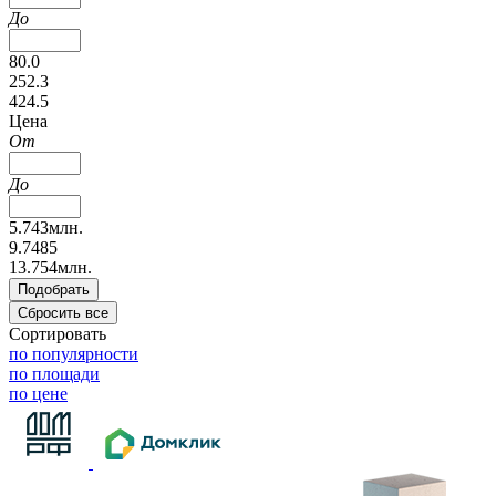
До
80.0
252.3
424.5
Цена
От
До
5.743млн.
9.7485
13.754млн.
Сортировать
по популярности
по площади
по цене