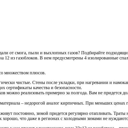
вдали от смога, пыли и выхлопных газов? Подбирайте подходящи
 на 12 из газоблоков. В нем предусмотрены 4 изолированные спа
 со множеством плюсов.
огически чистые. Стены после укладки, при нагревании и намока
х сертификаты качества и безопасности.
ов можно реализовать примерно за полгода. Вам не придется дол
 материала – недорогой аналог кирпичных. При меньших ценах г
ивут постоянно, зимой придется регулярно отапливать. Траты н
ак хорошо, что даже в регионах с холодными зимами не нуждаю