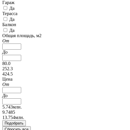
Гараж
Да
Терасса
Да
Балкон
Да
Общая площадь, м2
От
До
80.0
252.3
424.5
Цена
От
До
5.743млн.
9.7485
13.754млн.