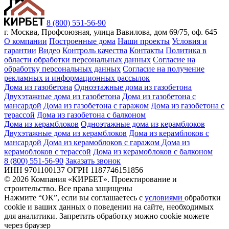
8 (800) 551-56-90
г. Москва, Профсоюзная, улица Вавилова, дом 69/75, оф. 645
О компании
Построенные дома
Наши проекты
Условия и
гарантии
Видео
Контроль качества
Контакты
Политика в
области обработки персональных данных
Согласие на
обработку персональных данных
Согласие на получение
рекламных и информационных рассылок
Дома из газобетона
Одноэтажные дома из газобетона
Двухэтажные дома из газобетона
Дома из газобетона с
мансардой
Дома из газобетона с гаражом
Дома из газобетона с
терассой
Дома из газобетона с балконом
Дома из керамблоков
Одноэтажные дома из керамблоков
Двухэтажные дома из керамблоков
Дома из керамблоков с
мансардой
Дома из керамоблоков с гаражом
Дома из
керамоблоков с терассой
Дома из керамоблоков с балконом
8 (800) 551-56-90
Заказать звонок
ИНН 9701100137 ОГРН 1187746151856
© 2026 Компания «КИРБЕТ». Проектирование и
строительство. Все права защищены
Нажмите “ОК”, если вы соглашаетесь с
условиями
обработки
cookie и ваших данных о поведении на сайте, необходимых
для аналитики. Запретить обработку можно cookie можете
через браузер