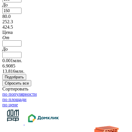
До
80.0
252.3
424.5
Цена
От
До
0.001млн.
6.9085
13.816млн.
Сортировать
по популярности
по площади
по цене