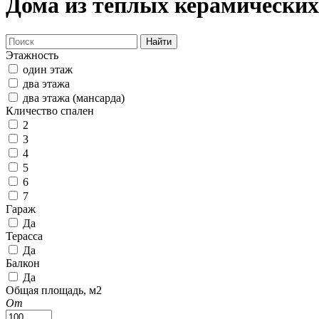
Дома из теплых керамических 
Найти
Этажность
один этаж
два этажа
два этажа (мансарда)
Кличество спален
2
3
4
5
6
7
Гараж
Да
Терасса
Да
Балкон
Да
Общая площадь, м2
От