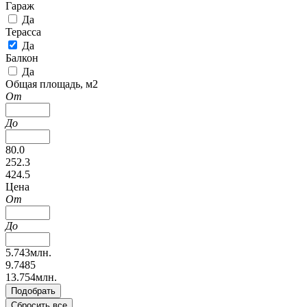
Гараж
Да
Терасса
Да
Балкон
Да
Общая площадь, м2
От
До
80.0
252.3
424.5
Цена
От
До
5.743млн.
9.7485
13.754млн.