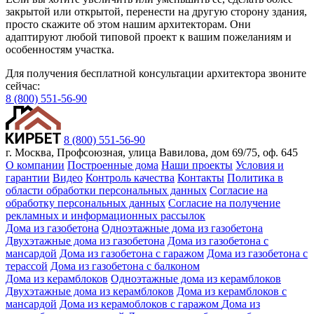
закрытой или открытой, перенести на другую сторону здания,
просто скажите об этом нашим архитекторам. Они
адаптируют любой типовой проект к вашим пожеланиям и
особенностям участка.
Для получения бесплатной консультации архитектора звоните
сейчас:
8 (800) 551-56-90
8 (800) 551-56-90
г. Москва, Профсоюзная, улица Вавилова, дом 69/75, оф. 645
О компании
Построенные дома
Наши проекты
Условия и
гарантии
Видео
Контроль качества
Контакты
Политика в
области обработки персональных данных
Согласие на
обработку персональных данных
Согласие на получение
рекламных и информационных рассылок
Дома из газобетона
Одноэтажные дома из газобетона
Двухэтажные дома из газобетона
Дома из газобетона с
мансардой
Дома из газобетона с гаражом
Дома из газобетона с
терассой
Дома из газобетона с балконом
Дома из керамблоков
Одноэтажные дома из керамблоков
Двухэтажные дома из керамблоков
Дома из керамблоков с
мансардой
Дома из керамоблоков с гаражом
Дома из