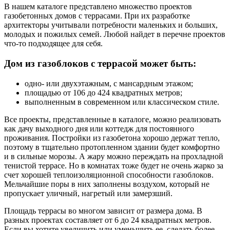
В нашем каталоге представлено множество проектов
газобетонных домов с террасами. При их разработке
архитекторы учитывали потребности маленьких и больших,
молодых и пожилых семей. Любой найдет в перечне проектов
что-то подходящее для себя.
Дом из газоблоков с террасой может быть:
одно- или двухэтажным, с мансардным этажом;
площадью от 106 до 424 квадратных метров;
выполненным в современном или классическом стиле.
Все проекты, представленные в каталоге, можно реализовать
как дачу выходного дня или коттедж для постоянного
проживания. Постройки из газобетона хорошо держат тепло,
поэтому в тщательно протопленном здании будет комфортно
и в сильные морозы. А жару можно переждать на прохладной
тенистой террасе. Но в комнатах тоже будет не очень жарко за
счет хорошей теплоизоляционной способности газоблоков.
Мельчайшие поры в них заполнены воздухом, который не
пропускает уличный, нагретый или замерзший.
Площадь террасы во многом зависит от размера дома. В
разных проектах составляет от 6 до 24 квадратных метров.
Если вы хотите увеличить или уменьшить ее, сделать более